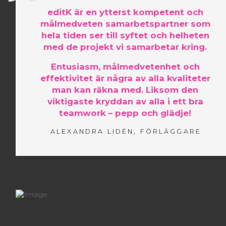
editK är en ytterst kompetent och
målmedveten samarbetspartner som
hela tiden ser till syftet och helheten
med de projekt vi samarbetar kring.
Entusiasm, målmedvetenhet och
effektivitet är några av alla kvaliteter
man kan räkna med. Liksom den
viktigaste kryddan av alla i ett bra
teamwork – pepp och glädje!
ALEXANDRA LIDÉN, FÖRLÄGGARE