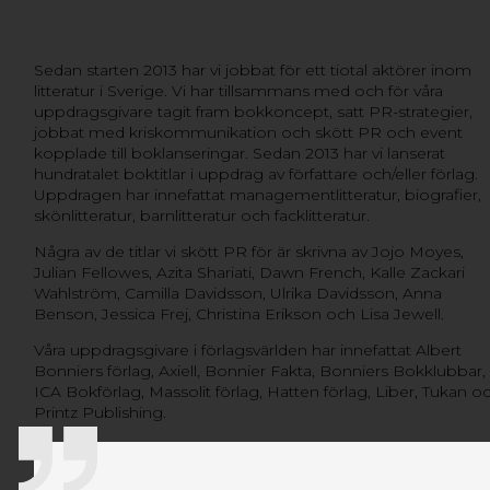
Sedan starten 2013 har vi jobbat för ett tiotal aktörer inom
litteratur i Sverige. Vi har tillsammans med och för våra
uppdragsgivare tagit fram bokkoncept, satt PR-strategier,
jobbat med kriskommunikation och skött PR och event
kopplade till boklanseringar. Sedan 2013 har vi lanserat
hundratalet boktitlar i uppdrag av författare och/eller förlag.
Uppdragen har innefattat managementlitteratur, biografier,
skönlitteratur, barnlitteratur och facklitteratur.
Några av de titlar vi skött PR för är skrivna av Jojo Moyes,
Julian Fellowes, Azita Shariati, Dawn French, Kalle Zackari
Wahlström, Camilla Davidsson, Ulrika Davidsson, Anna
Benson, Jessica Frej, Christina Erikson och Lisa Jewell.
Våra uppdragsgivare i förlagsvärlden har innefattat Albert
Bonniers förlag, Axiell, Bonnier Fakta, Bonniers Bokklubbar,
ICA Bokförlag, Massolit förlag, Hatten förlag, Liber, Tukan o
Printz Publishing.