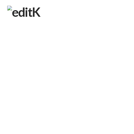
Karin Mannerstål
designar PALEMAS nya
symbol för
Blåljuscancer
editK
2025-11-20
Koncept
,
Kundcase
,
PR
På Världspankreascancerdagen den 20