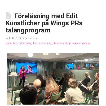
Föreläsning med Edit
Künstlicher på Wings PRs
talangprogram
editK
2025-11-24
Edit Künstlicher
,
Föreläsning
,
Personligt Varumärke