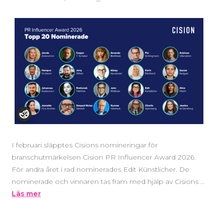
I februari släpptes Cisions nomineringar för
branschutmärkelsen Cision PR Influencer Award 2026.
För andra året i rad nominerades Edit Künstlicher. De
nominerade och vinnaren tas fram med hjälp av Cisions …
Läs mer