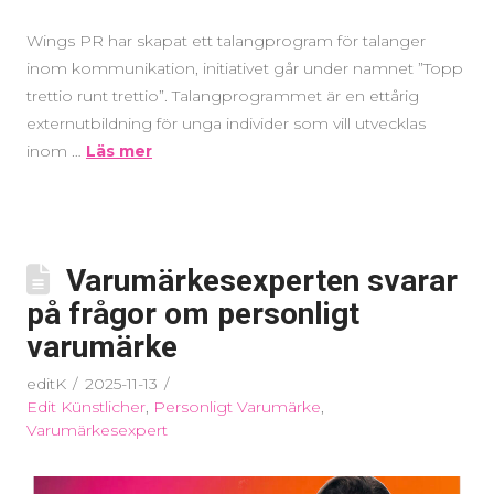
Wings PR har skapat ett talangprogram för talanger
inom kommunikation, initiativet går under namnet ”Topp
trettio runt trettio”. Talangprogrammet är en ettårig
externutbildning för unga individer som vill utvecklas
inom …
Läs mer
Varumärkesexperten svarar
på frågor om personligt
varumärke
editK
2025-11-13
Edit Künstlicher
,
Personligt Varumärke
,
Varumärkesexpert