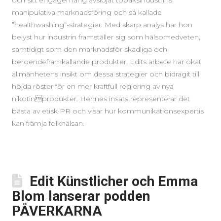
och sitt engagemang avslöjat tobaksindustrins
manipulativa marknadsföring och så kallade
”healthwashing”-strategier. Med skarp analys har hon
belyst hur industrin framställer sig som hälsomedveten,
samtidigt som den marknadsför skadliga och
beroendeframkallande produkter. Edits arbete har ökat
allmänhetens insikt om dessa strategier och bidragit till
höjda röster för en mer kraftfull reglering av nya
nikotinprodukter. Hennes insats representerar det
bästa av etisk PR och visar hur kommunikationsexpertis
kan främja folkhälsan.
Edit Künstlicher och Emma
Blom lanserar podden
PÅVERKARNA