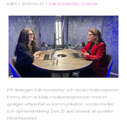
editK
2025-04-29
Edit Künstlicher
,
Podcast
PR-strategen Edit Künstlicher och social medie-experten
Emma Blom är båda medieentreprenörer med en
gedigen erfarenhet av kommunikation, sociala medier
och opinionsbildning. Den 29 april lanserar de podden
PÅVERKARNA!