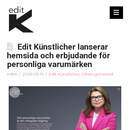
Nav
Edit Künstlicher lanserar
hemsida och erbjudande för
personliga varumärken
editK
2026-05-19
Edit Künstlicher
,
Okategoriserad