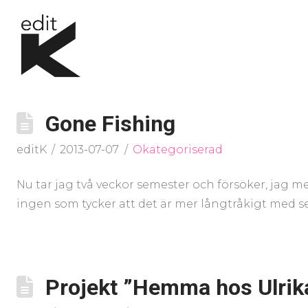
Gone Fishing
editK
2013-07-07
Okategoriserad
Nu tar jag två veckor semester och försöker, jag me
ingen som tycker att det är mer långtråkigt med 
Projekt ”Hemma hos Ulrika