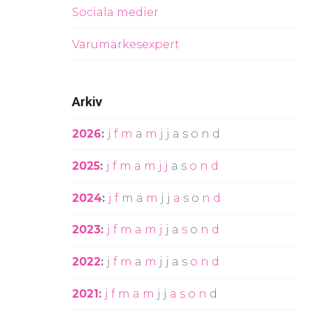
Sociala medier
Varumärkesexpert
Arkiv
2026
:
j
f
m
a
m
j
j
a
s
o
n
d
2025
:
j
f
m
a
m
j
j
a
s
o
n
d
2024
:
j
f
m
a
m
j
j
a
s
o
n
d
2023
:
j
f
m
a
m
j
j
a
s
o
n
d
2022
:
j
f
m
a
m
j
j
a
s
o
n
d
2021
:
j
f
m
a
m
j
j
a
s
o
n
d