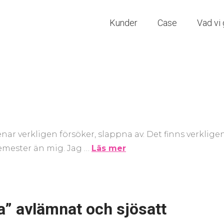
Kunder
Case
Vad vi 
nar verkligen försöker, slappna av. Det finns verklige
semester än mig. Jag …
Läs mer
” avlämnat och sjösatt