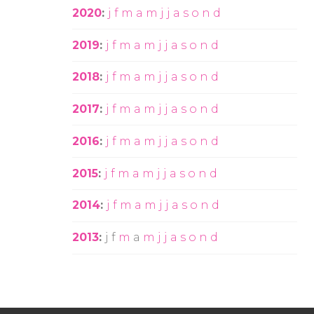
2020
:
j
f
m
a
m
j
j
a
s
o
n
d
2019
:
j
f
m
a
m
j
j
a
s
o
n
d
2018
:
j
f
m
a
m
j
j
a
s
o
n
d
2017
:
j
f
m
a
m
j
j
a
s
o
n
d
2016
:
j
f
m
a
m
j
j
a
s
o
n
d
2015
:
j
f
m
a
m
j
j
a
s
o
n
d
2014
:
j
f
m
a
m
j
j
a
s
o
n
d
2013
:
j
f
m
a
m
j
j
a
s
o
n
d