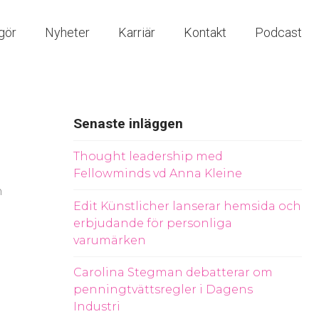
gör
Nyheter
Karriär
Kontakt
Podcast
Senaste inläggen
Thought leadership med
Fellowminds vd Anna Kleine
n
Edit Künstlicher lanserar hemsida och
erbjudande för personliga
varumärken
Carolina Stegman debatterar om
penningtvättsregler i Dagens
Industri