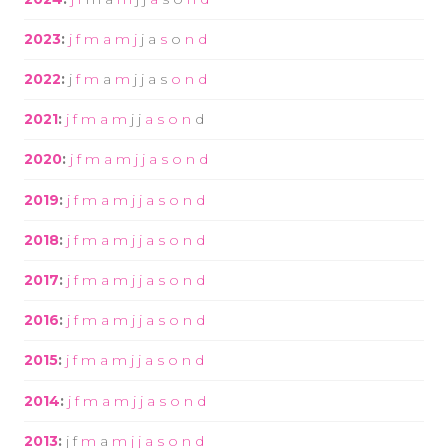
2023
:
j
f
m
a
m
j
j
a
s
o
n
d
2022
:
j
f
m
a
m
j
j
a
s
o
n
d
2021
:
j
f
m
a
m
j
j
a
s
o
n
d
2020
:
j
f
m
a
m
j
j
a
s
o
n
d
2019
:
j
f
m
a
m
j
j
a
s
o
n
d
2018
:
j
f
m
a
m
j
j
a
s
o
n
d
2017
:
j
f
m
a
m
j
j
a
s
o
n
d
2016
:
j
f
m
a
m
j
j
a
s
o
n
d
2015
:
j
f
m
a
m
j
j
a
s
o
n
d
2014
:
j
f
m
a
m
j
j
a
s
o
n
d
2013
:
j
f
m
a
m
j
j
a
s
o
n
d