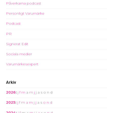
Påverkarna podcast
Personligt Varumärke
Podcast
PR
Signerat Edit
Sociala medier
Varumärkesexpert
Arkiv
2026
:
j
f
m
a
m
j
j
a
s
o
n
d
2025
:
j
f
m
a
m
j
j
a
s
o
n
d
2024
:
j
f
m
a
m
j
j
a
s
o
n
d