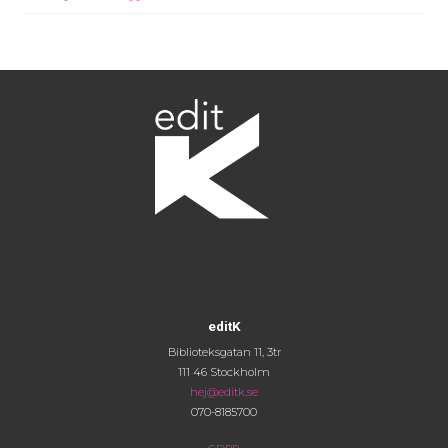
editK
Biblioteksgatan 11, 3tr
111 46 Stockholm
hej@editk.se
070-8185700