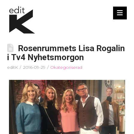
Nav
Rosenrummets Lisa Rogalin
i Tv4 Nyhetsmorgon
editK
2016-09-29
Okategoriserad