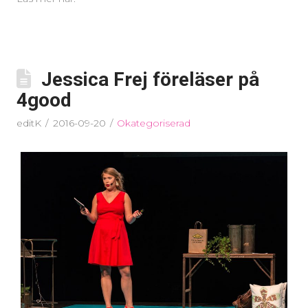
Jessica Frej föreläser på
4good
editK
2016-09-20
Okategoriserad