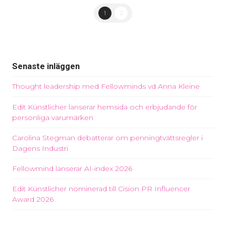
1
2
Senaste inläggen
Thought leadership med Fellowminds vd Anna Kleine
Edit Künstlicher lanserar hemsida och erbjudande för
personliga varumärken
Carolina Stegman debatterar om penningtvättsregler i
Dagens Industri
Fellowmind lanserar AI-index 2026
Edit Künstlicher nominerad till Cision PR Influencer
Award 2026