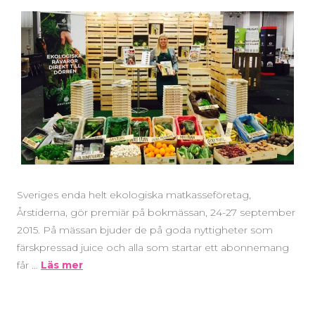
Sveriges enda helt ekologiska matkasseföretag,
Årstiderna, gör premiär på bokmässan, 24-27 september
2015. På mässan bjuder de på goda nyttigheter som
färskpressad juice och alla som startar ett abonnemang
får …
Läs mer