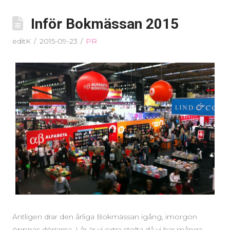
Inför Bokmässan 2015
editK
2015-09-23
PR
Äntligen drar den årliga Bokmässan igång, imorgon
öppnas dörrarna. I år är vi extra stolta då vi har många