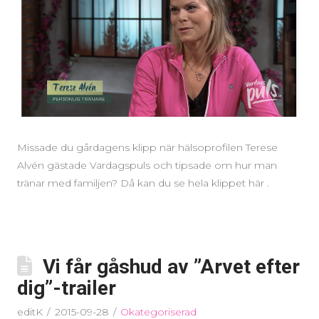
Missade du gårdagens klipp när hälsoprofilen Terese
Alvén gästade Vardagspuls och tipsade om hur man
tränar med familjen? Då kan du se hela klippet här .
Vi får gåshud av ”Arvet efter
dig”-trailer
editK
2015-09-28
Okategoriserad