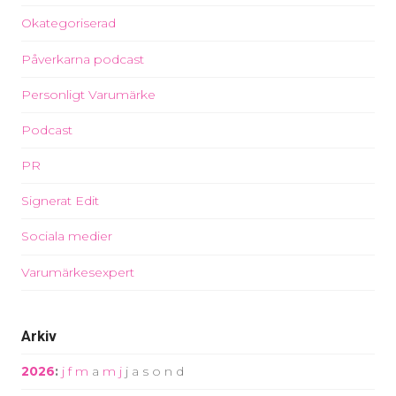
Okategoriserad
Påverkarna podcast
Personligt Varumärke
Podcast
PR
Signerat Edit
Sociala medier
Varumärkesexpert
Arkiv
2026
:
j
f
m
a
m
j
j
a
s
o
n
d