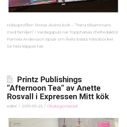
Hälsoprofilen Terese Alvéns bok – ”Träna tillsammans
med familjen” i Vardagspuls när Topphälsas chefredaktör
Pamela Andersson tipsar om Årets bästa hälsoböcker.
Se hela klippet här
Printz Publishings
”Afternoon Tea” av Anette
Rosvall i Expressen Mitt kök
editK
2015-09-25
Okategoriserad