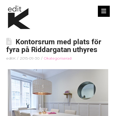
Nav
Kontorsrum med plats för
fyra på Riddargatan uthyres
editK
2015-09-30
Okategoriserad