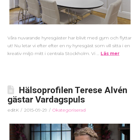
Våra nuvarande hyresgäster har blivit med gym och flyttar
ut! Nu letar vi efter efter en ny hyresgäst som vill sitta i en
kreativ miljö mitt i centrala Stockholm. Vi …
Läs mer
Hälsoprofilen Terese Alvén
gästar Vardagspuls
editK
2015-09-29
Okategoriserad