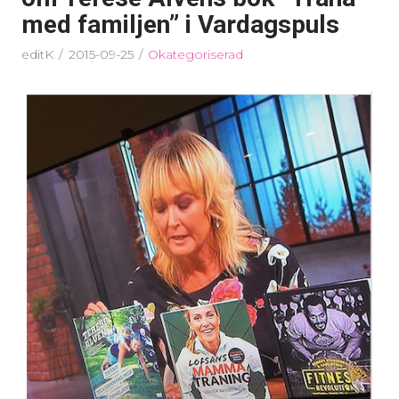
med familjen” i Vardagspuls
editK
2015-09-25
Okategoriserad