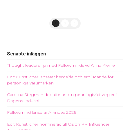
1
2
3
Senaste inläggen
Thought leadership med Fellowminds vd Anna Kleine
Edit Künstlicher lanserar hemsida och erbjudande för
personliga varumärken
Carolina Stegman debatterar om penningtvättsregler i
Dagens Industri
Fellowmind lanserar AI-index 2026
Edit Künstlicher nominerad till Cision PR Influencer