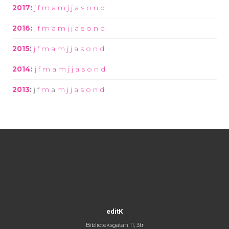
2017
:
j
f
m
a
m
j
j
a
s
o
n
d
2016
:
j
f
m
a
m
j
j
a
s
o
n
d
2015
:
j
f
m
a
m
j
j
a
s
o
n
d
2014
:
j
f
m
a
m
j
j
a
s
o
n
d
2013
:
j
f
m
a
m
j
j
a
s
o
n
d
editK
Biblioteksgatan 11, 3tr