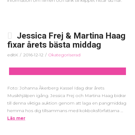
information om filmen och länk till klippet hittar du här.
Jessica Frej & Martina Haag
fixar årets bästa middag
editK
2016-12-12
Okategoriserad
Foto: Johanna Åkerberg Kassel Idag drar årets
Musikhjälpen igång. Jessica Frej och Martina Haag bidrar
till denna viktiga auktion genom att laga en pangmiddag
hemma hos dig tillsammans med kokboksförfattarna …
Läs mer