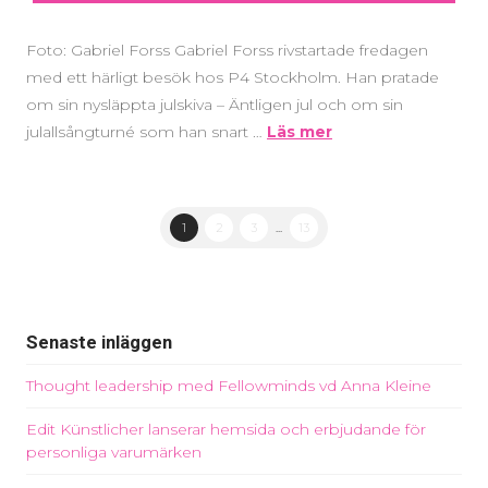
Foto: Gabriel Forss Gabriel Forss rivstartade fredagen
med ett härligt besök hos P4 Stockholm. Han pratade
om sin nysläppta julskiva – Äntligen jul och om sin
julallsångturné som han snart …
Läs mer
1
2
3
...
13
Senaste inläggen
Thought leadership med Fellowminds vd Anna Kleine
Edit Künstlicher lanserar hemsida och erbjudande för
personliga varumärken