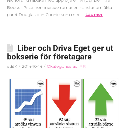
Nicholls nu tillbaka med uppföljaren Vi (Us). Den Man
Booker Prize-nominerade romanen handlar om äkta
paret Douglas och Connie som med …
Läs mer
Liber och Driva Eget ger ut
bokserie för företagare
editK
2014-10-14
Okategoriserad
,
PR