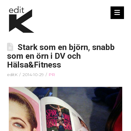
Nav
Stark som en björn, snabb
som en örn i DV och
Hälsa&Fitness
editK
2014-10-29
PR