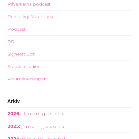
Påverkarna podcast
Personligt Varumärke
Podcast
PR
Signerat Edit
Sociala medier
Varumärkesexpert
Arkiv
2026
:
j
f
m
a
m
j
j
a
s
o
n
d
2025
:
j
f
m
a
m
j
j
a
s
o
n
d
2024
:
j
f
m
a
m
j
j
a
s
o
n
d