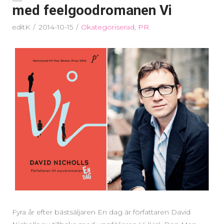
med feelgoodromanen Vi
editK
2014-10-15
Okategoriserad
,
PR
Fyra år efter bästsäljaren En dag är författaren David