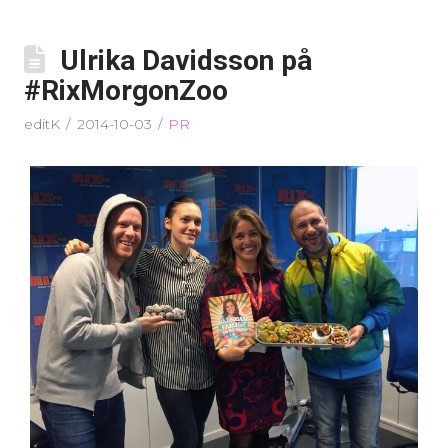
Ulrika Davidsson på
#RixMorgonZoo
editK
2014-10-03
PR