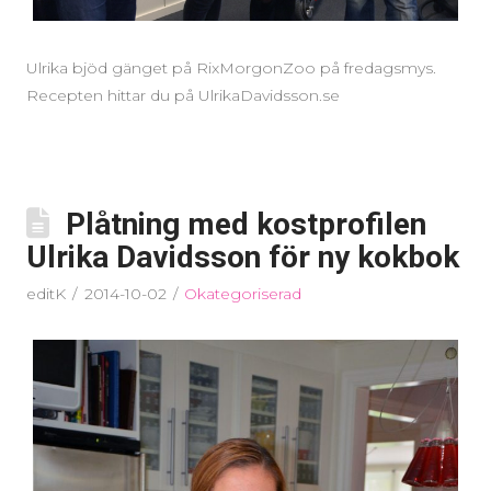
Ulrika bjöd gänget på RixMorgonZoo på fredagsmys.
Recepten hittar du på UlrikaDavidsson.se
Plåtning med kostprofilen
Ulrika Davidsson för ny kokbok
editK
2014-10-02
Okategoriserad