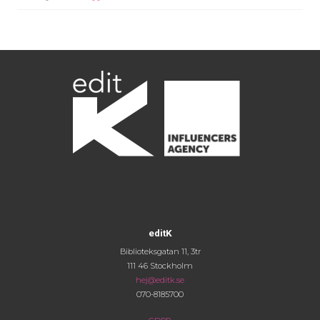
editK
Biblioteksgatan 11, 3tr
111 46 Stockholm
hej@editk.se
070-8185700