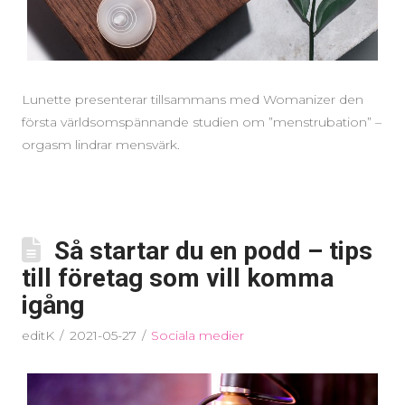
Lunette presenterar tillsammans med Womanizer den
första världsomspännande studien om ”menstrubation” –
orgasm lindrar mensvärk.
Så startar du en podd – tips
till företag som vill komma
igång
editK
2021-05-27
Sociala medier