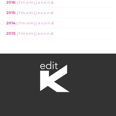
2016
:
j
f
m
a
m
j
j
a
s
o
n
d
2015
:
j
f
m
a
m
j
j
a
s
o
n
d
2014
:
j
f
m
a
m
j
j
a
s
o
n
d
2013
:
j
f
m
a
m
j
j
a
s
o
n
d