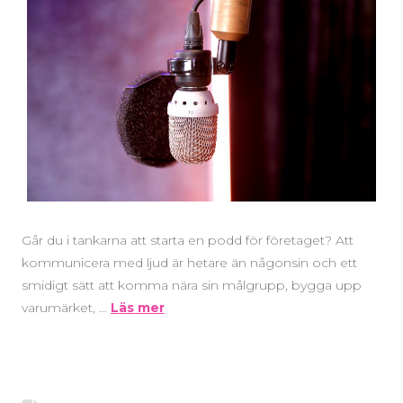
Går du i tankarna att starta en podd för företaget? Att
kommunicera med ljud är hetare än någonsin och ett
smidigt sätt att komma nära sin målgrupp, bygga upp
varumärket, …
Läs mer