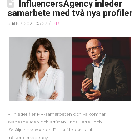
InfluencersAgency inleder
samarbete med två nya profiler
editK
2021-05-27
PR
Vi inleder fler PR-samarbeten och välkomnar
skådespelaren och artisten Frida Farrell och
försäljningsexperten Patrik Nordkvist till
Influencersagency.