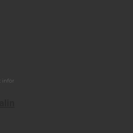
 inför
alin