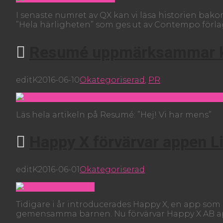
I senaste numret av QX kan vi läsa historien bak
”Hela härligheten” som ges ut av Contempo förla
Resumé uppmärksammar ka
editK
2016-06-10
Okategoriserad
,
PR
Läs hela artikeln på Resumé: ”Hej! Vi har mens”
Happy X förvärvar appen L
editK
2016-06-01
Okategoriserad
Tidigare i år introducerades Happy X, en app som h
gemensamma barnen. Nu förvärvar Happy X AB a