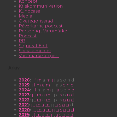
Koncept
Kriskommunikation
Kundcase
Media
Okategoriserad
Påverkarna podcast
Personligt Varumärke
Podcast
PR
Signerat Edit
Sociala medier
Varumärkesexpert
Arkiv
2026
:
j
f
m
a
m
j
j
a
s
o
n
d
2025
:
j
f
m
a
m
j
j
a
s
o
n
d
2024
:
j
f
m
a
m
j
j
a
s
o
n
d
2023
:
j
f
m
a
m
j
j
a
s
o
n
d
2022
:
j
f
m
a
m
j
j
a
s
o
n
d
2021
:
j
f
m
a
m
j
j
a
s
o
n
d
2020
:
j
f
m
a
m
j
j
a
s
o
n
d
2019
:
j
f
m
a
m
j
j
a
s
o
n
d