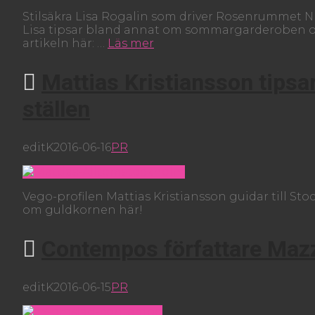
Stilsäkra Lisa Rogalin som driver Rosenrummet N
Lisa tipsar bland annat om sommargarderoben o
artikeln här: …
Läs mer
Mattias Kristiansson tips
ställen
editK
2016-06-16
PR
Vego-profilen Mattias Kristiansson guidar till S
om guldkornen här!
Contempos författare Mazza
editK
2016-06-15
PR