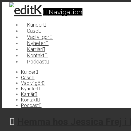
Navigation
Kunder
Case
Vad vi gör
Nyheter
Karriär
Kontakt
Podcast
Kunder
Case
Vad vi gör
Nyheter
Karriär
Kontakt
Podcast
Hemma hos Jessica Frej i 