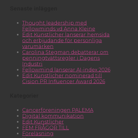
Senaste inläggen
Thought leadership med
Fellowminds vd Anna Kleine
Edit Künstlicher lanserar hemsida
och erbjudande för personliga
varumärken
Carolina Stegman debatterar om
penningtvättsregler i Dagens
Industri
Fellowmind lanserar AI-index 2026
Edit Künstlicher nominerad till
Cision PR Influencer Award 2026
Kategorier
Cancerföreningen PALEMA
Digital kommunikation
Edit Künstlicher
FEM FRÅGOR TILL
Föreläsning