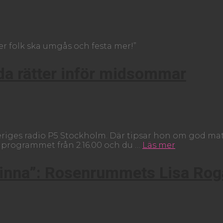
ker folk ska umgås och festa mer!”
oda rätter inför midsommar
veriges radio P5 Stockholm. Där tipsar hon om god mat
 programmet från 2.16.00 och du …
Läs mer
inna”: Rosenrummets Lisa Rog