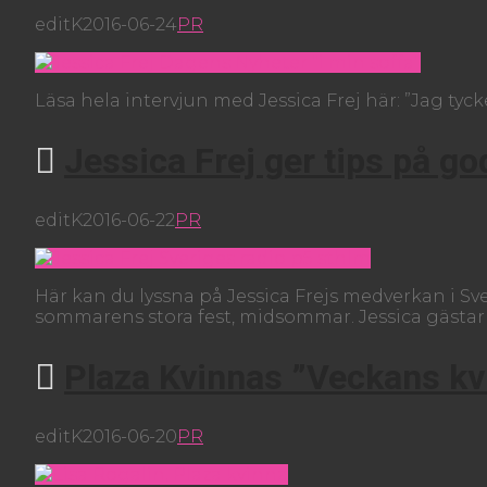
editK
2016-06-24
PR
Läsa hela intervjun med Jessica Frej här: ”Jag tyc
Jessica Frej ger tips på g
editK
2016-06-22
PR
Här kan du lyssna på Jessica Frejs medverkan i S
sommarens stora fest, midsommar. Jessica gästar
Plaza Kvinnas ”Veckans kv
editK
2016-06-20
PR