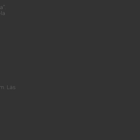
a”.
la
m. Läs