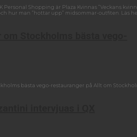
K Personal Shopping är Plaza Kvinnas ”Veckans kvinn
ch hur man ”hottar upp” midsommar-outfiten. Läs he
ar om Stockholms bästa vego-
tockholms bästa vego-restauranger på Allt om Stockhol
ntini intervjuas i QX