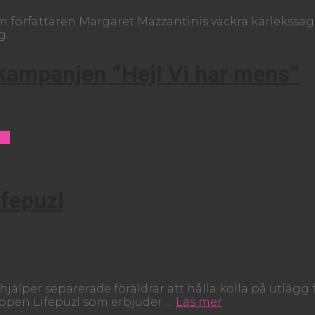
om författaren Margaret Mazzantinis vackra kärlekssa
g.
mpanjen ”Hej! Vi har mens”
ifepuzl
jälper separerade föräldrar att hålla kolla på utlägg 
ppen Lifepuzl som erbjuder …
Läs mer