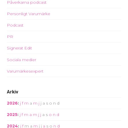
Påverkarna podcast
Personligt Varumärke
Podcast
PR
Signerat Edit
Sociala medier
Varumärkesexpert
Arkiv
2026
:
j
f
m
a
m
j
j
a
s
o
n
d
2025
:
j
f
m
a
m
j
j
a
s
o
n
d
2024
:
j
f
m
a
m
j
j
a
s
o
n
d