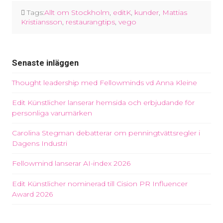
Tags:
Allt om Stockholm
,
editK
,
kunder
,
Mattias
Kristiansson
,
restaurangtips
,
vego
Senaste inläggen
Thought leadership med Fellowminds vd Anna Kleine
Edit Künstlicher lanserar hemsida och erbjudande för
personliga varumärken
Carolina Stegman debatterar om penningtvättsregler i
Dagens Industri
Fellowmind lanserar AI-index 2026
Edit Künstlicher nominerad till Cision PR Influencer
Award 2026