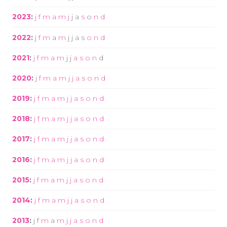
2023
:
j
f
m
a
m
j
j
a
s
o
n
d
2022
:
j
f
m
a
m
j
j
a
s
o
n
d
2021
:
j
f
m
a
m
j
j
a
s
o
n
d
2020
:
j
f
m
a
m
j
j
a
s
o
n
d
2019
:
j
f
m
a
m
j
j
a
s
o
n
d
2018
:
j
f
m
a
m
j
j
a
s
o
n
d
2017
:
j
f
m
a
m
j
j
a
s
o
n
d
2016
:
j
f
m
a
m
j
j
a
s
o
n
d
2015
:
j
f
m
a
m
j
j
a
s
o
n
d
2014
:
j
f
m
a
m
j
j
a
s
o
n
d
2013
:
j
f
m
a
m
j
j
a
s
o
n
d