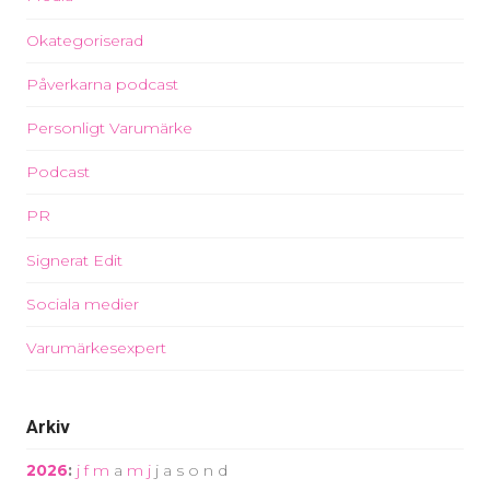
Okategoriserad
Påverkarna podcast
Personligt Varumärke
Podcast
PR
Signerat Edit
Sociala medier
Varumärkesexpert
Arkiv
2026
:
j
f
m
a
m
j
j
a
s
o
n
d