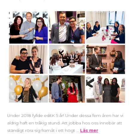
Under 2018 fyllde editK 5 år! Under dessa fem åren har vi
aldrig haft en tråkig stund. Att jobba hos oss innebär att
ständigt röra sig framåt i ett högt …
Läs mer