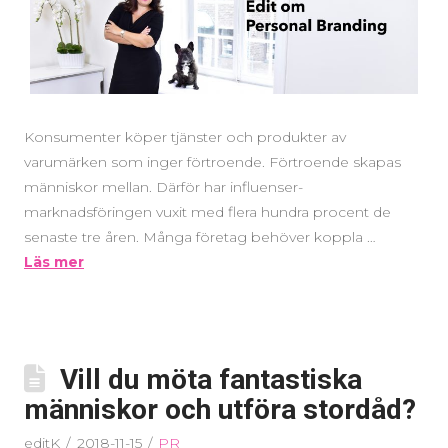
Konsumenter köper tjänster och produkter av
varumärken som inger förtroende. Förtroende skapas
människor mellan. Därför har influenser-
marknadsföringen vuxit med flera hundra procent de
senaste tre åren. Många företag behöver koppla …
Läs mer
Vill du möta fantastiska
människor och utföra stordåd?
editK
2018-11-15
PR