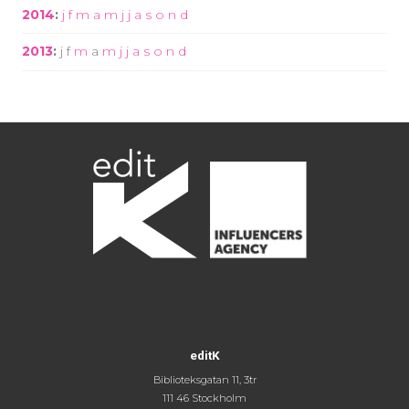
2014
:
j
f
m
a
m
j
j
a
s
o
n
d
2013
:
j
f
m
a
m
j
j
a
s
o
n
d
editK
Biblioteksgatan 11, 3tr
111 46 Stockholm