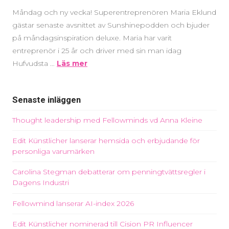
Måndag och ny vecka! Superentreprenören Maria Eklund
gästar senaste avsnittet av Sunshinepodden och bjuder
på måndagsinspiration deluxe. Maria har varit
entreprenör i 25 år och driver med sin man idag
Hufvudsta …
Läs mer
Senaste inläggen
Thought leadership med Fellowminds vd Anna Kleine
Edit Künstlicher lanserar hemsida och erbjudande för
personliga varumärken
Carolina Stegman debatterar om penningtvättsregler i
Dagens Industri
Fellowmind lanserar AI-index 2026
Edit Künstlicher nominerad till Cision PR Influencer