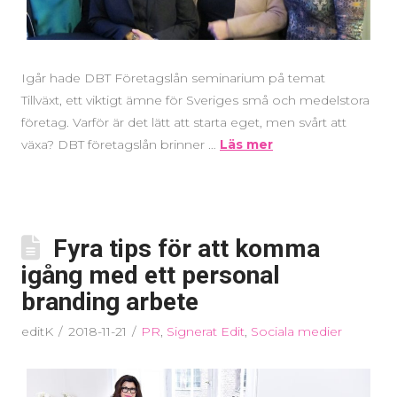
Igår hade DBT Företagslån seminarium på temat
Tillväxt, ett viktigt ämne för Sveriges små och medelstora
företag. Varför är det lätt att starta eget, men svårt att
växa? DBT företagslån brinner …
Läs mer
Fyra tips för att komma
igång med ett personal
branding arbete
editK
2018-11-21
PR
,
Signerat Edit
,
Sociala medier