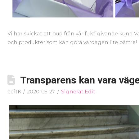
Vi har skickat ett bud från vår fuktigivande kund V
och produkter som kan göra vardagen lite bättre!
Transparens kan vara vägen 
editK
2020-05-27
Signerat Edit