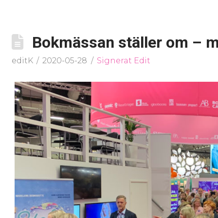
Bokmässan ställer om – me
editK
2020-05-28
Signerat Edit