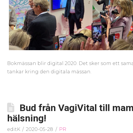
Bokmässan blir digital 2020. Det sker som ett samar
tankar kring den digitala mässan.
Bud från VagiVital till m
hälsning!
editK
2020-05-28
PR