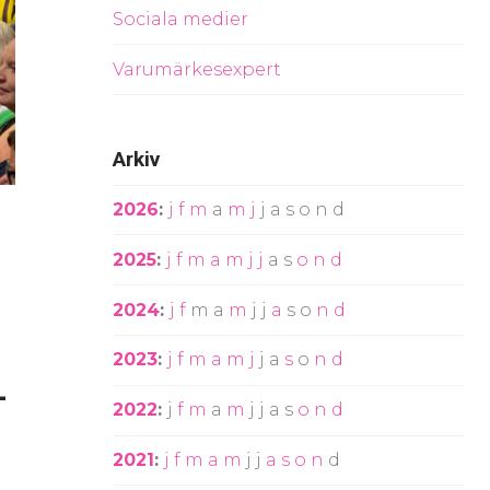
Sociala medier
Varumärkesexpert
Arkiv
2026
:
j
f
m
a
m
j
j
a
s
o
n
d
2025
:
j
f
m
a
m
j
j
a
s
o
n
d
2024
:
j
f
m
a
m
j
j
a
s
o
n
d
2023
:
j
f
m
a
m
j
j
a
s
o
n
d
-
2022
:
j
f
m
a
m
j
j
a
s
o
n
d
2021
:
j
f
m
a
m
j
j
a
s
o
n
d