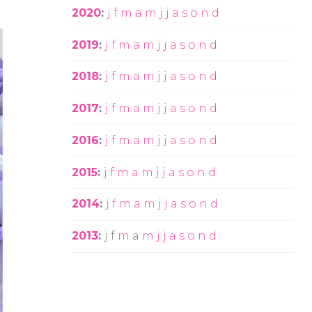
2020
:
j
f
m
a
m
j
j
a
s
o
n
d
2019
:
j
f
m
a
m
j
j
a
s
o
n
d
2018
:
j
f
m
a
m
j
j
a
s
o
n
d
2017
:
j
f
m
a
m
j
j
a
s
o
n
d
2016
:
j
f
m
a
m
j
j
a
s
o
n
d
2015
:
j
f
m
a
m
j
j
a
s
o
n
d
2014
:
j
f
m
a
m
j
j
a
s
o
n
d
2013
:
j
f
m
a
m
j
j
a
s
o
n
d