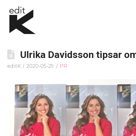
Ulrika Davidsson tipsar om
editK
2020-05-29
PR