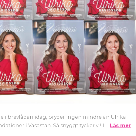
e i brevlådan idag, pryder ingen mindre än Ulrika
tioner i Vasastan. Så snyggt tycker vi! I …
Läs mer