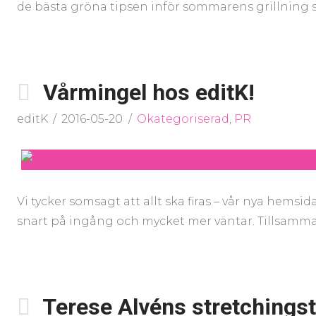
de bästa gröna tipsen inför sommarens grillning så
Vårmingel hos editK!
editK
2016-05-20
Okategoriserad
,
PR
Vi tycker somsagt att allt ska firas – vår nya hemsi
snart på ingång och mycket mer väntar. Tillsamm
Terese Alvéns stretchings