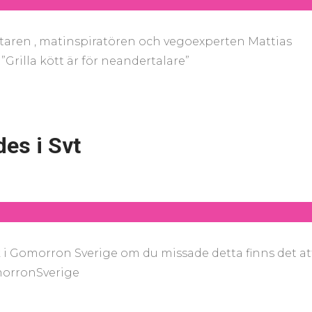
ttaren , matinspiratören och vegoexperten Mattias
”Grilla kött är för neandertalare”
des i Svt
 i Gomorron Sverige om du missade detta finns det at
omorronSverige