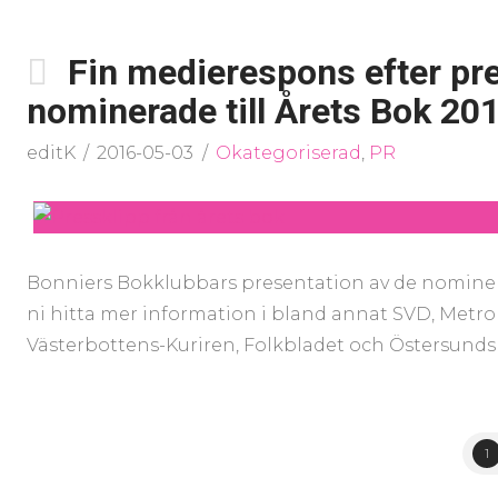
Fin medierespons efter pre
nominerade till Årets Bok 20
editK
2016-05-03
Okategoriserad
,
PR
Bonniers Bokklubbars presentation av de nominerad
ni hitta mer information i bland annat SVD, Metr
Västerbottens-Kuriren, Folkbladet och Östersunds
1