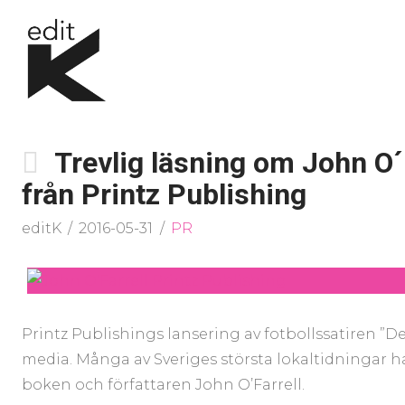
Trevlig läsning om John O´F
från Printz Publishing
editK
2016-05-31
PR
Printz Publishings lansering av fotbollssatiren ”
media. Många av Sveriges största lokaltidningar ha
boken och författaren John O’Farrell.