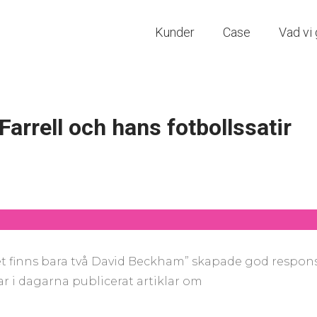
Kunder
Case
Vad vi 
arrell och hans fotbollssatir
Det finns bara två David Beckham” skapade god respons
r i dagarna publicerat artiklar om