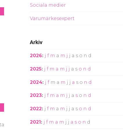
Sociala medier
Varumärkesexpert
Arkiv
2026
:
j
f
m
a
m
j
j
a
s
o
n
d
2025
:
j
f
m
a
m
j
j
a
s
o
n
d
2024
:
j
f
m
a
m
j
j
a
s
o
n
d
2023
:
j
f
m
a
m
j
j
a
s
o
n
d
2022
:
j
f
m
a
m
j
j
a
s
o
n
d
2021
:
j
f
m
a
m
j
j
a
s
o
n
d
ta