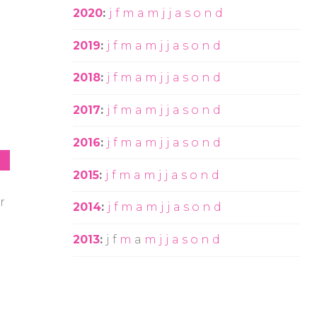
2020
:
j
f
m
a
m
j
j
a
s
o
n
d
2019
:
j
f
m
a
m
j
j
a
s
o
n
d
2018
:
j
f
m
a
m
j
j
a
s
o
n
d
2017
:
j
f
m
a
m
j
j
a
s
o
n
d
2016
:
j
f
m
a
m
j
j
a
s
o
n
d
2015
:
j
f
m
a
m
j
j
a
s
o
n
d
r
2014
:
j
f
m
a
m
j
j
a
s
o
n
d
2013
:
j
f
m
a
m
j
j
a
s
o
n
d