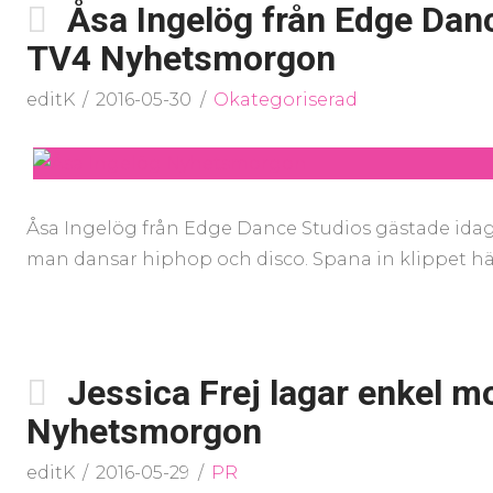
Åsa Ingelög från Edge Danc
TV4 Nyhetsmorgon
editK
2016-05-30
Okategoriserad
Åsa Ingelög från Edge Dance Studios gästade ida
man dansar hiphop och disco. Spana in klippet hä
Jessica Frej lagar enkel 
Nyhetsmorgon
editK
2016-05-29
PR