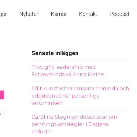
gör
Nyheter
Karriär
Kontakt
Podcast
Senaste inläggen
Thought leadership med
Fellowminds vd Anna Kleine
Edit Künstlicher lanserar hemsida och
erbjudande för personliga
varumärken
 i
Carolina Stegman debatterar om
penningtvättsregler i Dagens
Industri