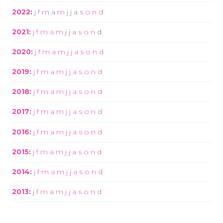
2022
:
j
f
m
a
m
j
j
a
s
o
n
d
2021
:
j
f
m
a
m
j
j
a
s
o
n
d
2020
:
j
f
m
a
m
j
j
a
s
o
n
d
2019
:
j
f
m
a
m
j
j
a
s
o
n
d
2018
:
j
f
m
a
m
j
j
a
s
o
n
d
2017
:
j
f
m
a
m
j
j
a
s
o
n
d
2016
:
j
f
m
a
m
j
j
a
s
o
n
d
2015
:
j
f
m
a
m
j
j
a
s
o
n
d
2014
:
j
f
m
a
m
j
j
a
s
o
n
d
2013
:
j
f
m
a
m
j
j
a
s
o
n
d