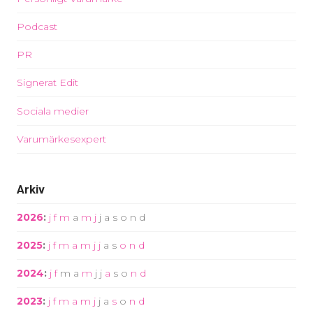
Podcast
PR
Signerat Edit
Sociala medier
Varumärkesexpert
Arkiv
2026
:
j
f
m
a
m
j
j
a
s
o
n
d
2025
:
j
f
m
a
m
j
j
a
s
o
n
d
2024
:
j
f
m
a
m
j
j
a
s
o
n
d
2023
:
j
f
m
a
m
j
j
a
s
o
n
d