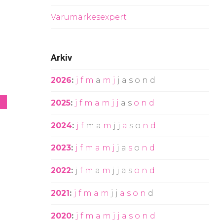
Varumärkesexpert
Arkiv
2026
:
j
f
m
a
m
j
j
a
s
o
n
d
2025
:
j
f
m
a
m
j
j
a
s
o
n
d
2024
:
j
f
m
a
m
j
j
a
s
o
n
d
2023
:
j
f
m
a
m
j
j
a
s
o
n
d
2022
:
j
f
m
a
m
j
j
a
s
o
n
d
2021
:
j
f
m
a
m
j
j
a
s
o
n
d
2020
:
j
f
m
a
m
j
j
a
s
o
n
d