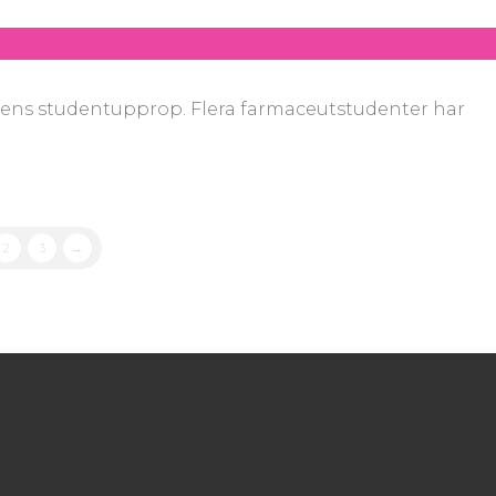
 studentupprop. Flera farmaceutstudenter har
2
3
→