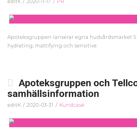
editK
2020-11-17
PR
Apoteksgruppen lanserar egna hudvårdsmärket Skin 
hydrating, mattifying och sensitive.
Apoteksgruppen och Tellc
samhällsinformation
editK
2020-03-31
Kundcase