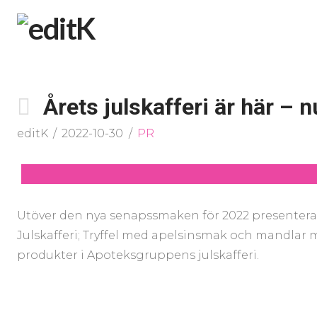
Årets julskafferi är här – nu 
editK
2022-10-30
PR
Utöver den nya senapssmaken för 2022 presenteras
Julskafferi; Tryffel med apelsinsmak och mandlar 
produkter i Apoteksgruppens julskafferi.