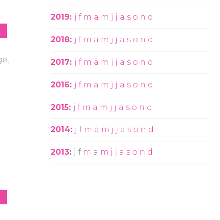
2019
:
j
f
m
a
m
j
j
a
s
o
n
d
2018
:
j
f
m
a
m
j
j
a
s
o
n
d
ge,
2017
:
j
f
m
a
m
j
j
a
s
o
n
d
2016
:
j
f
m
a
m
j
j
a
s
o
n
d
2015
:
j
f
m
a
m
j
j
a
s
o
n
d
2014
:
j
f
m
a
m
j
j
a
s
o
n
d
2013
:
j
f
m
a
m
j
j
a
s
o
n
d