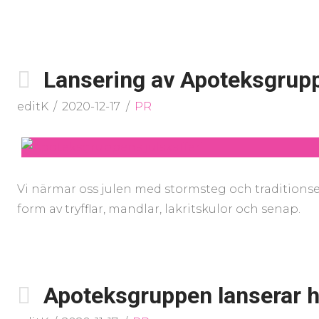
Lansering av Apoteksgrupp
editK
2020-12-17
PR
Vi närmar oss julen med stormsteg och traditionsen
form av tryfflar, mandlar, lakritskulor och senap.
Apoteksgruppen lanserar h