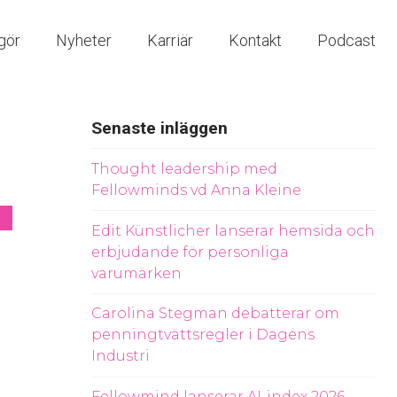
gör
Nyheter
Karriär
Kontakt
Podcast
Senaste inläggen
Thought leadership med
Fellowminds vd Anna Kleine
Edit Künstlicher lanserar hemsida och
erbjudande för personliga
varumärken
Carolina Stegman debatterar om
penningtvättsregler i Dagens
Industri
Fellowmind lanserar AI-index 2026