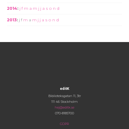
2014
:
j
f
m
a
m
j
j
a
s
o
n
d
2013
:
j
f
m
a
m
j
j
a
s
o
n
d
editK
Biblioteksgatan 11, 3tr
111 46 Stockholm
hej@editk.se
070-8185700
GDPR