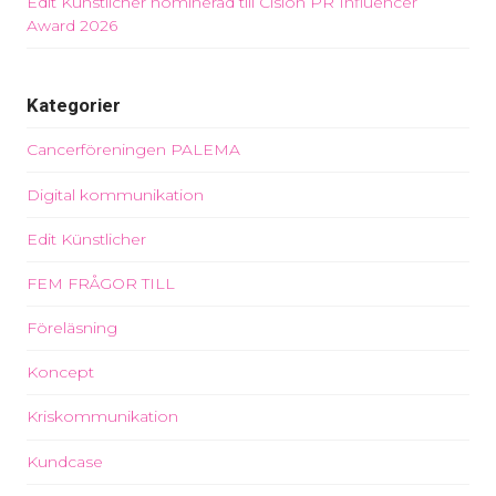
Edit Künstlicher nominerad till Cision PR Influencer
Award 2026
Kategorier
Cancerföreningen PALEMA
Digital kommunikation
Edit Künstlicher
FEM FRÅGOR TILL
Föreläsning
Koncept
Kriskommunikation
Kundcase