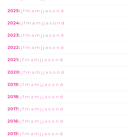
2025
:
j
f
m
a
m
j
j
a
s
o
n
d
2024
:
j
f
m
a
m
j
j
a
s
o
n
d
2023
:
j
f
m
a
m
j
j
a
s
o
n
d
2022
:
j
f
m
a
m
j
j
a
s
o
n
d
2021
:
j
f
m
a
m
j
j
a
s
o
n
d
2020
:
j
f
m
a
m
j
j
a
s
o
n
d
2019
:
j
f
m
a
m
j
j
a
s
o
n
d
2018
:
j
f
m
a
m
j
j
a
s
o
n
d
2017
:
j
f
m
a
m
j
j
a
s
o
n
d
2016
:
j
f
m
a
m
j
j
a
s
o
n
d
2015
:
j
f
m
a
m
j
j
a
s
o
n
d