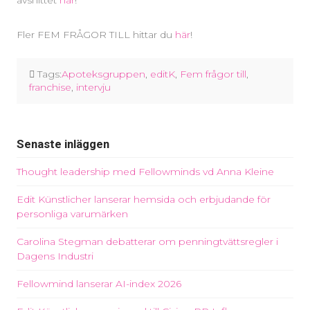
Fler FEM FRÅGOR TILL hittar du
här
!
Tags:
Apoteksgruppen
,
editK
,
Fem frågor till
,
franchise
,
intervju
Senaste inläggen
Thought leadership med Fellowminds vd Anna Kleine
Edit Künstlicher lanserar hemsida och erbjudande för
personliga varumärken
Carolina Stegman debatterar om penningtvättsregler i
Dagens Industri
Fellowmind lanserar AI-index 2026