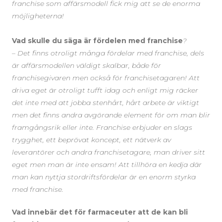
franchise som affärsmodell fick mig att se de enorma
möjligheterna!
Vad skulle du säga är fördelen med franchise
?
– Det finns otroligt många fördelar med franchise, dels
är affärsmodellen väldigt skalbar, både för
franchisegivaren men också för franchisetagaren! Att
driva eget är otroligt tufft idag och enligt mig räcker
det inte med att jobba stenhårt, hårt arbete är viktigt
men det finns andra avgörande element för om man blir
framgångsrik eller inte. Franchise erbjuder en slags
trygghet, ett beprövat koncept, ett nätverk av
leverantörer och andra franchisetagare, man driver sitt
eget men man är inte ensam! Att tillhöra en kedja där
man kan nyttja stordriftsfördelar är en enorm styrka
med franchise.
Vad innebär det för farmaceuter att de kan bli