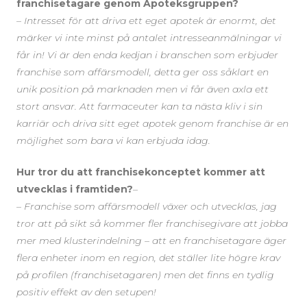
franchisetagare genom Apoteksgruppen?
–
Intresset för att driva ett eget apotek är enormt, det
märker vi inte minst på antalet intresseanmälningar vi
får in! Vi är den enda kedjan i branschen som erbjuder
franchise som affärsmodell, detta ger oss såklart en
unik position på marknaden men vi får även axla ett
stort ansvar. Att farmaceuter kan ta nästa kliv i sin
karriär och driva sitt eget apotek genom franchise är en
möjlighet som bara vi kan erbjuda idag.
Hur tror du att franchisekonceptet kommer att
utvecklas i framtiden?
–
–
Franchise som affärsmodell växer och utvecklas, jag
tror att på sikt så kommer fler franchisegivare att jobba
mer med klusterindelning – att en franchisetagare äger
flera enheter inom en region, det ställer lite högre krav
på profilen (franchisetagaren) men det finns en tydlig
positiv effekt av den setupen!