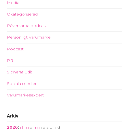
Media
Okategoriserad
Påverkarna podcast
Personligt Varumärke
Podcast
PR
Signerat Edit
Sociala medier
Varumärkesexpert
Arkiv
2026
:
j
f
m
a
m
j
j
a
s
o
n
d