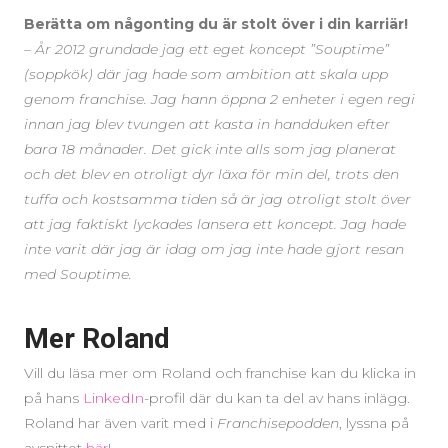
Berätta om någonting du är stolt över i din karriär!
–
År 2012 grundade jag ett eget koncept ”Souptime”
(soppkök) där jag hade som ambition att skala upp
genom franchise. Jag hann öppna 2 enheter i egen regi
innan jag blev tvungen att kasta in handduken efter
bara 18 månader. Det gick inte alls som jag planerat
och det blev en otroligt dyr läxa för min del, trots den
tuffa och kostsamma tiden så är jag otroligt stolt över
att jag faktiskt lyckades lansera ett koncept. Jag hade
inte varit där jag är idag om jag inte hade gjort resan
med Souptime.
Mer Roland
Vill du läsa mer om Roland och franchise kan du klicka in
på hans
LinkedIn
-profil där du kan ta del av hans inlägg.
Roland har även varit med i
Franchisepodden
, lyssna på
avsnittet
här
!