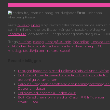
Foto
: Johanna
Åkerberg Kassel
Årets
Musikhjälpen
slog rekord, tillsammans har de samlat i
ca. 49 miljoner kronor. Ett av många fantastiska bidrag var
Jessica Frej
och Martina Haags middag som drog in 42 100k
Tags:
auktion
,
bidrag
,
Fest på 30 min
,
insamling
,
Jessica Fre
kokböcker
,
kokboksförfattare
,
Martina Haag
,
matprofil
,
middag
,
Musikhjälpen
,
rekord
,
succé
Senaste inläggen
Thought leadership med Fellowminds vd Anna Kleine
Edit Künstlicher lanserar hemsida och erbjudande för
personliga varumärken
Carolina Stegman debatterar om penningtvättsregler 
Dagens Industri
Fellowmind lanserar AI-index 2026
Edit Künstlicher nominerad till Cision PR Influencer
Award 2026