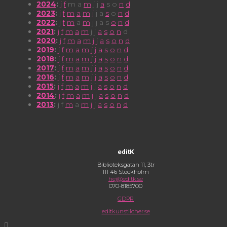
2024
:
j
f
m
a
m
j
j
a
s
o
n
d
2023
:
j
f
m
a
m
j
j
a
s
o
n
d
2022
:
j
f
m
a
m
j
j
a
s
o
n
d
2021
:
j
f
m
a
m
j
j
a
s
o
n
d
2020
:
j
f
m
a
m
j
j
a
s
o
n
d
2019
:
j
f
m
a
m
j
j
a
s
o
n
d
2018
:
j
f
m
a
m
j
j
a
s
o
n
d
2017
:
j
f
m
a
m
j
j
a
s
o
n
d
2016
:
j
f
m
a
m
j
j
a
s
o
n
d
2015
:
j
f
m
a
m
j
j
a
s
o
n
d
2014
:
j
f
m
a
m
j
j
a
s
o
n
d
2013
:
j
f
m
a
m
j
j
a
s
o
n
d
editK
Biblioteksgatan 11, 3tr
111 46 Stockholm
hej@editk.se
070-8185700
GDPR
editkunstlicher.se