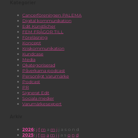
Kategorier
Cancerföreningen PALEMA
Digital kommunikation
Edit Künstlicher
FEM FRÅGOR TILL
Föreläsning
Koncept
Kriskommunikation
Kundcase
Media
Okategoriserad
Påverkarna podcast
Personligt Varumärke
Podcast
PR
Signerat Edit
Sociala medier
Varumärkesexpert
Arkiv
2026
:
j
f
m
a
m
j
j
a
s
o
n
d
2025
:
j
f
m
a
m
j
j
a
s
o
n
d