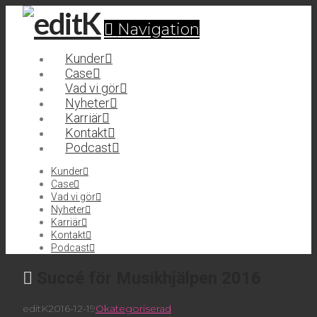
Navigation
Kunder
Case
Vad vi gör
Nyheter
Karriär
Kontakt
Podcast
Kunder
Case
Vad vi gör
Nyheter
Karriär
Kontakt
Podcast
Succé för Musikhjälpen 2016
editK
2016-12-19
Okategoriserad