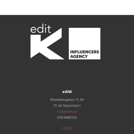
editK
Biblioteksgatan 11, 3tr
111 46 Stockholm
hej@editk.se
070-8185700
GDPR