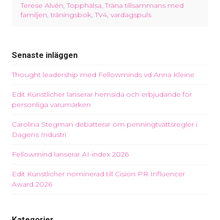
Terese Alvén
,
Topphälsa
,
Träna tillsammans med
familjen
,
träningsbok
,
TV4
,
vardagspuls
Senaste inläggen
Thought leadership med Fellowminds vd Anna Kleine
Edit Künstlicher lanserar hemsida och erbjudande för
personliga varumärken
Carolina Stegman debatterar om penningtvättsregler i
Dagens Industri
Fellowmind lanserar AI-index 2026
Edit Künstlicher nominerad till Cision PR Influencer
Award 2026
Kategorier