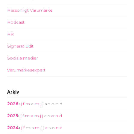
Personligt Varumärke
Podcast
PR
Signerat Edit
Sociala medier
Varumärkesexpert
Arkiv
2026
:
j
f
m
a
m
j
j
a
s
o
n
d
2025
:
j
f
m
a
m
j
j
a
s
o
n
d
2024
:
j
f
m
a
m
j
j
a
s
o
n
d