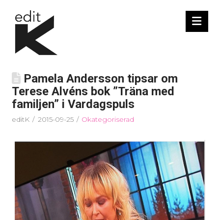
Nav
Pamela Andersson tipsar om
Terese Alvéns bok ”Träna med
familjen” i Vardagspuls
editK
2015-09-25
Okategoriserad