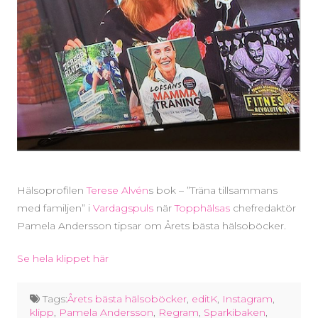
Hälsoprofilen
Terese Alvén
s bok – ”Träna tillsammans
med familjen” i
Vardagspuls
när
Topphälsas
chefredaktör
Pamela Andersson tipsar om Årets bästa hälsoböcker.
Se hela klippet här
Tags:
Årets bästa hälsoböcker
,
editK
,
Instagram
,
klipp
,
Pamela Andersson
,
Regram
,
Sparkibaken
,