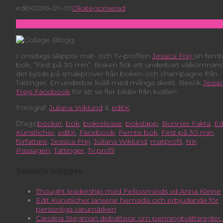
editK
2016-09-09
Okategoriserad
I onsdags släppte mat- och Tv-profilen
Jessica Frej
sin femt
bok, ”Fest på 30 min”. Boken fick ett underbart välkomnand
det bjöds på smakprover från boken och champagne från
Tattinger. En underbar kväll med många skratt. Besök
Jessi
Frejs Facebook
för att se fler bilder från kvällen.
Fotograf:
Juliana Wiklund
&
editK
Tags:
böcker
,
bok
,
bokrelease
,
boksläpp
,
Bonnier Fakta
,
Ed
Künstlicher
,
editK
,
Facebook
,
Femte bok
,
Fest på 30 min
,
författare
,
Jessica Frej
,
Juliana Wiklund
,
matprofil
,
NK
Passagen
,
Tattinger
,
Tv profil
Senaste inläggen
Thought leadership med Fellowminds vd Anna Kleine
Edit Künstlicher lanserar hemsida och erbjudande för
personliga varumärken
Carolina Stegman debatterar om penningtvättsregler 