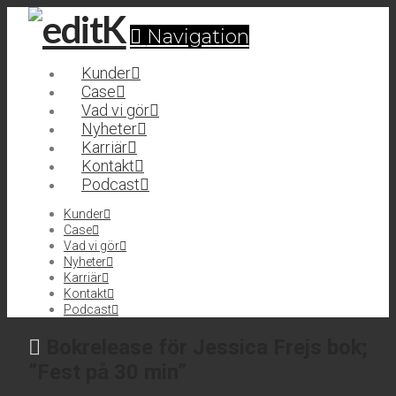
Navigation
Kunder
Case
Vad vi gör
Nyheter
Karriär
Kontakt
Podcast
Kunder
Case
Vad vi gör
Nyheter
Karriär
Kontakt
Podcast
Bokrelease för Jessica Frejs bok;
”Fest på 30 min”