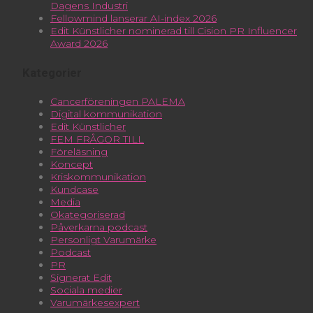
Dagens Industri
Fellowmind lanserar AI-index 2026
Edit Künstlicher nominerad till Cision PR Influencer
Award 2026
Kategorier
Cancerföreningen PALEMA
Digital kommunikation
Edit Künstlicher
FEM FRÅGOR TILL
Föreläsning
Koncept
Kriskommunikation
Kundcase
Media
Okategoriserad
Påverkarna podcast
Personligt Varumärke
Podcast
PR
Signerat Edit
Sociala medier
Varumärkesexpert