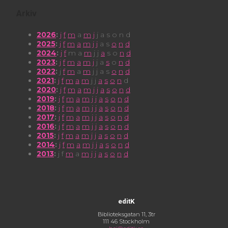
Arkiv
2026
:
j
f
m
a
m
j
j
a
s
o
n
d
2025
:
j
f
m
a
m
j
j
a
s
o
n
d
2024
:
j
f
m
a
m
j
j
a
s
o
n
d
2023
:
j
f
m
a
m
j
j
a
s
o
n
d
2022
:
j
f
m
a
m
j
j
a
s
o
n
d
2021
:
j
f
m
a
m
j
j
a
s
o
n
d
2020
:
j
f
m
a
m
j
j
a
s
o
n
d
2019
:
j
f
m
a
m
j
j
a
s
o
n
d
2018
:
j
f
m
a
m
j
j
a
s
o
n
d
2017
:
j
f
m
a
m
j
j
a
s
o
n
d
2016
:
j
f
m
a
m
j
j
a
s
o
n
d
2015
:
j
f
m
a
m
j
j
a
s
o
n
d
2014
:
j
f
m
a
m
j
j
a
s
o
n
d
2013
:
j
f
m
a
m
j
j
a
s
o
n
d
editK
Biblioteksgatan 11, 3tr
111 46 Stockholm