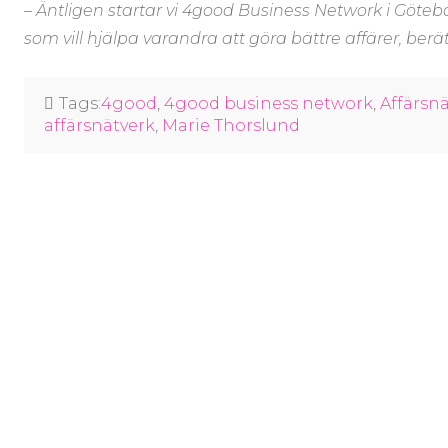
– Äntligen startar vi 4good Business Network i Götebor
som vill hjälpa varandra att göra bättre affärer, berä
Tags:
4good
,
4good business network
,
Affärsn
affärsnätverk
,
Marie Thorslund