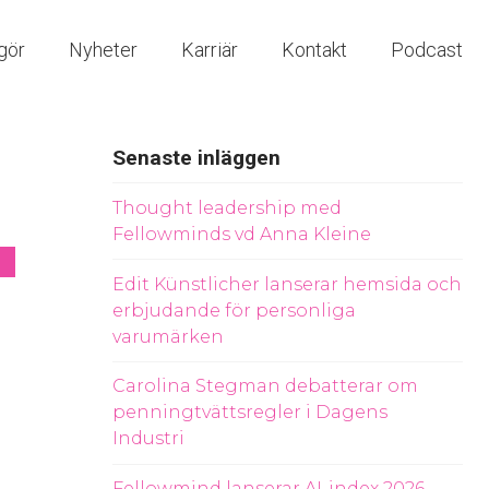
gör
Nyheter
Karriär
Kontakt
Podcast
Senaste inläggen
Thought leadership med
Fellowminds vd Anna Kleine
Edit Künstlicher lanserar hemsida och
erbjudande för personliga
varumärken
Carolina Stegman debatterar om
penningtvättsregler i Dagens
Industri
Fellowmind lanserar AI-index 2026