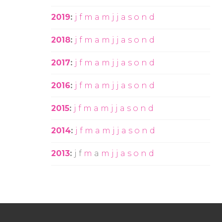
2019
:
j
f
m
a
m
j
j
a
s
o
n
d
2018
:
j
f
m
a
m
j
j
a
s
o
n
d
2017
:
j
f
m
a
m
j
j
a
s
o
n
d
2016
:
j
f
m
a
m
j
j
a
s
o
n
d
2015
:
j
f
m
a
m
j
j
a
s
o
n
d
2014
:
j
f
m
a
m
j
j
a
s
o
n
d
2013
:
j
f
m
a
m
j
j
a
s
o
n
d