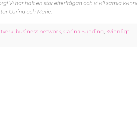
g! Vi har haft en stor efterfrågan och vi vill samla kvinn
ttar Carina och Marie.
ätverk
,
business network
,
Carina Sunding
,
Kvinnligt