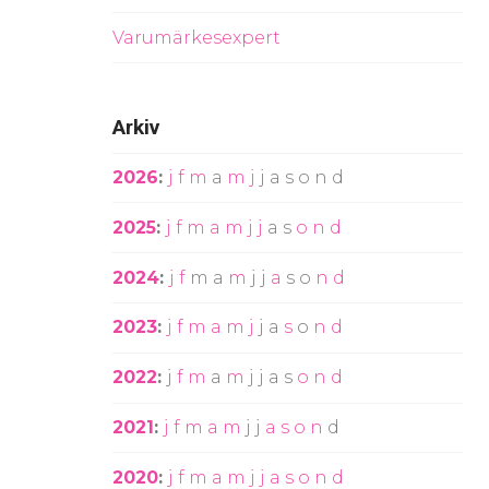
Varumärkesexpert
Arkiv
2026
:
j
f
m
a
m
j
j
a
s
o
n
d
2025
:
j
f
m
a
m
j
j
a
s
o
n
d
2024
:
j
f
m
a
m
j
j
a
s
o
n
d
2023
:
j
f
m
a
m
j
j
a
s
o
n
d
2022
:
j
f
m
a
m
j
j
a
s
o
n
d
2021
:
j
f
m
a
m
j
j
a
s
o
n
d
2020
:
j
f
m
a
m
j
j
a
s
o
n
d