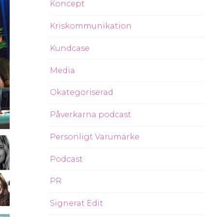
Koncept
Kriskommunikation
Kundcase
Media
Okategoriserad
Påverkarna podcast
Personligt Varumärke
Podcast
PR
Signerat Edit