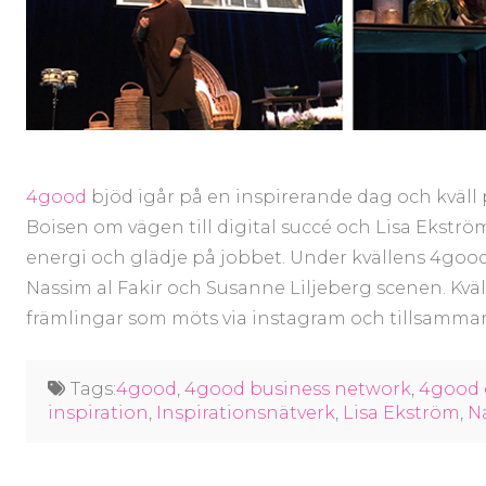
4good
bjöd igår på en inspirerande dag och kväll
Boisen om vägen till digital succé och Lisa Ekstr
energi och glädje på jobbet. Under kvällens 4go
Nassim al Fakir och Susanne Liljeberg scenen. Kväl
främlingar som möts via instagram och tillsammans
Tags:
4good
,
4good business network
,
4good 
inspiration
,
Inspirationsnätverk
,
Lisa Ekström
,
Na