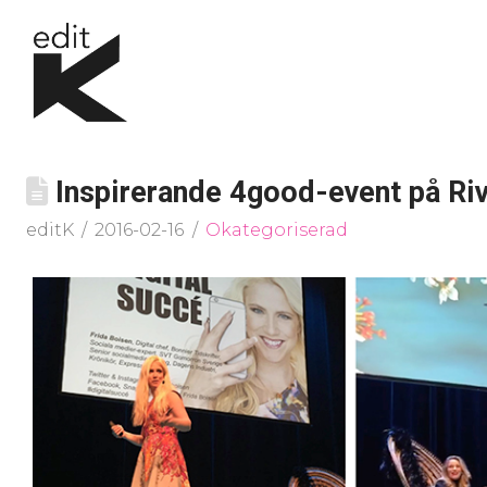
Inspirerande 4good-event på Riv
editK
2016-02-16
Okategoriserad