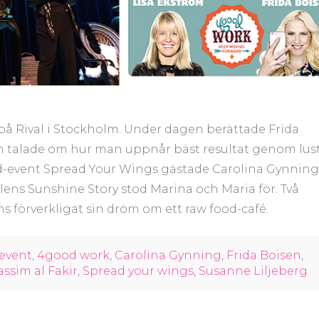
 på Rival i Stockholm. Under dagen berättade Frida
öm talade om hur man uppnår bäst resultat genom lust
od-event Spread Your Wings gästade Carolina Gynning
lens Sunshine Story stod Marina och Maria för. Två
 förverkligat sin dröm om ett raw food-café.
event
,
4good work
,
Carolina Gynning
,
Frida Boisen
,
ssim al Fakir
,
Spread your wings
,
Susanne Liljeberg