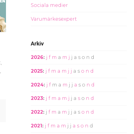
Sociala medier
Varumärkesexpert
Arkiv
2026
:
j
f
m
a
m
j
j
a
s
o
n
d
,
2025
:
j
f
m
a
m
j
j
a
s
o
n
d
,
2024
:
j
f
m
a
m
j
j
a
s
o
n
d
2023
:
j
f
m
a
m
j
j
a
s
o
n
d
2022
:
j
f
m
a
m
j
j
a
s
o
n
d
2021
:
j
f
m
a
m
j
j
a
s
o
n
d