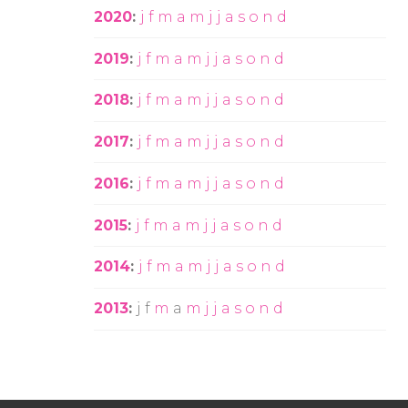
2020
:
j
f
m
a
m
j
j
a
s
o
n
d
2019
:
j
f
m
a
m
j
j
a
s
o
n
d
2018
:
j
f
m
a
m
j
j
a
s
o
n
d
2017
:
j
f
m
a
m
j
j
a
s
o
n
d
2016
:
j
f
m
a
m
j
j
a
s
o
n
d
2015
:
j
f
m
a
m
j
j
a
s
o
n
d
2014
:
j
f
m
a
m
j
j
a
s
o
n
d
2013
:
j
f
m
a
m
j
j
a
s
o
n
d