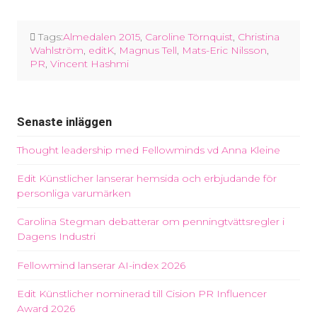
Tags:
Almedalen 2015
,
Caroline Törnquist
,
Christina
Wahlström
,
editK
,
Magnus Tell
,
Mats-Eric Nilsson
,
PR
,
Vincent Hashmi
Senaste inläggen
Thought leadership med Fellowminds vd Anna Kleine
Edit Künstlicher lanserar hemsida och erbjudande för
personliga varumärken
Carolina Stegman debatterar om penningtvättsregler i
Dagens Industri
Fellowmind lanserar AI-index 2026
Edit Künstlicher nominerad till Cision PR Influencer
Award 2026