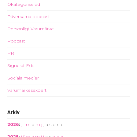
Okategoriserad
Påverkarna podcast
Personligt Varumärke
Podcast
PR
Signerat Edit
Sociala medier
Varumärkesexpert
Arkiv
2026
:
j
f
m
a
m
j
j
a
s
o
n
d
2025
:
j
f
m
a
m
j
j
a
s
o
n
d