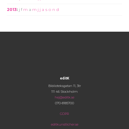
2013
:
j
f
m
a
m
j
j
a
s
o
n
d
editK
Biblioteksgatan 11, 3tr
111 46 Stockholm
hej@editk.se
070-8185700
GDPR
editkunstlicher.se