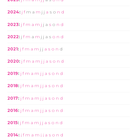
2024
:
j
f
m
a
m
j
j
a
s
o
n
d
2023
:
j
f
m
a
m
j
j
a
s
o
n
d
2022
:
j
f
m
a
m
j
j
a
s
o
n
d
2021
:
j
f
m
a
m
j
j
a
s
o
n
d
2020
:
j
f
m
a
m
j
j
a
s
o
n
d
2019
:
j
f
m
a
m
j
j
a
s
o
n
d
2018
:
j
f
m
a
m
j
j
a
s
o
n
d
2017
:
j
f
m
a
m
j
j
a
s
o
n
d
2016
:
j
f
m
a
m
j
j
a
s
o
n
d
2015
:
j
f
m
a
m
j
j
a
s
o
n
d
2014
:
j
f
m
a
m
j
j
a
s
o
n
d