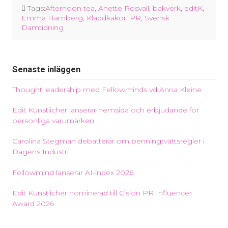
Tags:
Afternoon tea
,
Anette Rosvall
,
bakverk
,
editK
,
Emma Hamberg
,
Kladdkakor
,
PR
,
Svensk
Damtidning
Senaste inläggen
Thought leadership med Fellowminds vd Anna Kleine
Edit Künstlicher lanserar hemsida och erbjudande för
personliga varumärken
Carolina Stegman debatterar om penningtvättsregler i
Dagens Industri
Fellowmind lanserar AI-index 2026
Edit Künstlicher nominerad till Cision PR Influencer
Award 2026