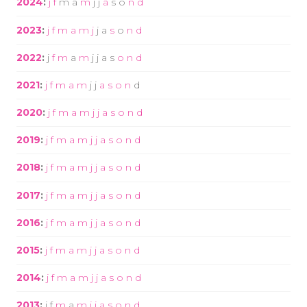
2024
:
j
f
m
a
m
j
j
a
s
o
n
d
2023
:
j
f
m
a
m
j
j
a
s
o
n
d
2022
:
j
f
m
a
m
j
j
a
s
o
n
d
2021
:
j
f
m
a
m
j
j
a
s
o
n
d
2020
:
j
f
m
a
m
j
j
a
s
o
n
d
2019
:
j
f
m
a
m
j
j
a
s
o
n
d
2018
:
j
f
m
a
m
j
j
a
s
o
n
d
2017
:
j
f
m
a
m
j
j
a
s
o
n
d
2016
:
j
f
m
a
m
j
j
a
s
o
n
d
2015
:
j
f
m
a
m
j
j
a
s
o
n
d
2014
:
j
f
m
a
m
j
j
a
s
o
n
d
2013
:
j
f
m
a
m
j
j
a
s
o
n
d