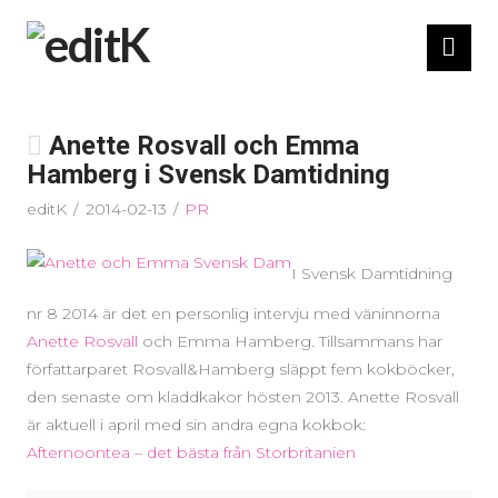
Nav
Anette Rosvall och Emma
Hamberg i Svensk Damtidning
editK
2014-02-13
PR
I Svensk Damtidning
nr 8 2014 är det en personlig intervju med väninnorna
Anette Rosvall
och Emma Hamberg. Tillsammans har
författarparet Rosvall&Hamberg släppt fem kokböcker,
den senaste om kladdkakor hösten 2013. Anette Rosvall
är aktuell i april med sin andra egna kokbok:
Afternoontea – det bästa från Storbritanien