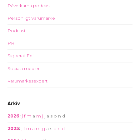
Påverkarna podcast
Personligt Varumärke
Podcast
PR
Signerat Edit
Sociala medier
Varumärkesexpert
Arkiv
2026
:
j
f
m
a
m
j
j
a
s
o
n
d
2025
:
j
f
m
a
m
j
j
a
s
o
n
d