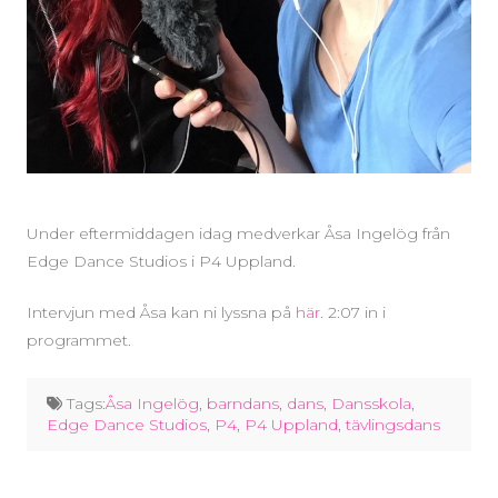
Under eftermiddagen idag medverkar Åsa Ingelög från
Edge Dance Studios i P4 Uppland.
Intervjun med Åsa kan ni lyssna på
här
. 2:07 in i
programmet.
Tags:
Åsa Ingelög
,
barndans
,
dans
,
Dansskola
,
Edge Dance Studios
,
P4
,
P4 Uppland
,
tävlingsdans