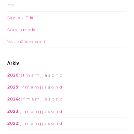
PR
Signerat Edit
Sociala medier
Varumärkesexpert
Arkiv
2026
:
j
f
m
a
m
j
j
a
s
o
n
d
2025
:
j
f
m
a
m
j
j
a
s
o
n
d
2024
:
j
f
m
a
m
j
j
a
s
o
n
d
2023
:
j
f
m
a
m
j
j
a
s
o
n
d
2022
:
j
f
m
a
m
j
j
a
s
o
n
d