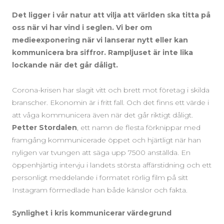
Det ligger i vår natur att vilja att världen ska titta på
oss när vi har vind i seglen. Vi ber om
medieexponering när vi lanserar nytt eller kan
kommunicera bra siffror. Rampljuset är inte lika
lockande när det går dåligt.
Corona-krisen har slagit vitt och brett mot företag i skilda
branscher. Ekonomin är i fritt fall. Och det finns ett värde i
att våga kommunicera även när det går riktigt dåligt.
Petter Stordalen
, ett namn de flesta förknippar med
framgång kommunicerade öppet och hjärtligt när han
nyligen var tvungen att säga upp 7500 anställda. En
öppenhjärtig intervju i landets största affärstidning och ett
personligt meddelande i formatet rörlig film på sitt
Instagram förmedlade han både känslor och fakta.
Synlighet i kris kommunicerar värdegrund