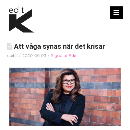
Nav
Att våga synas när det krisar
editK
2020-06-03
Signerat Edit