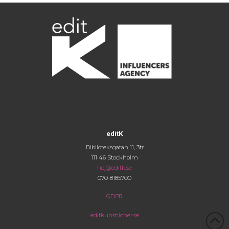
editK
Biblioteksgatan 11, 3tr
111 46 Stockholm
hej@editk.se
070-8185700
GDPR
editkunstlicher.se