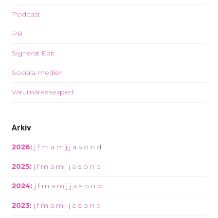
Podcast
PR
Signerat Edit
Sociala medier
Varumärkesexpert
Arkiv
2026
:
j
f
m
a
m
j
j
a
s
o
n
d
2025
:
j
f
m
a
m
j
j
a
s
o
n
d
2024
:
j
f
m
a
m
j
j
a
s
o
n
d
2023
:
j
f
m
a
m
j
j
a
s
o
n
d