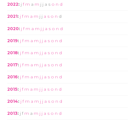
2022
:
j
f
m
a
m
j
j
a
s
o
n
d
2021
:
j
f
m
a
m
j
j
a
s
o
n
d
2020
:
j
f
m
a
m
j
j
a
s
o
n
d
2019
:
j
f
m
a
m
j
j
a
s
o
n
d
2018
:
j
f
m
a
m
j
j
a
s
o
n
d
2017
:
j
f
m
a
m
j
j
a
s
o
n
d
2016
:
j
f
m
a
m
j
j
a
s
o
n
d
2015
:
j
f
m
a
m
j
j
a
s
o
n
d
2014
:
j
f
m
a
m
j
j
a
s
o
n
d
2013
:
j
f
m
a
m
j
j
a
s
o
n
d