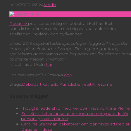
editK
2020-06-24
Media
Resumé
publicerade idag en debattartikel från Edit
Künstlicher där hon delar med sig av sina tankar kring
spelfrågan i reklam- och byråvärlden.
Under 2019 uppskattades spelbolagen lägga 5,7 miljarder
kronor på spelreklam i Sverige. Fler regleringar kring
spelreklam är att vänta men jag anser att fler aktörer bor
ta ansvar medan vi väntar.”
In och läs artikeln
här
!
Läs mer om editK i media
här
!
Tags:
Debattartikel
,
Edit Künstlicher
,
editK
,
resumé
Senaste inläggen
Thought leadership med Fellowminds vd Anna Kleine
Edit Künstlicher lanserar hemsida och erbjudande för
personliga varumärken
Carolina Stegman debatterar om penningtvättsregler 
Dagens Industri