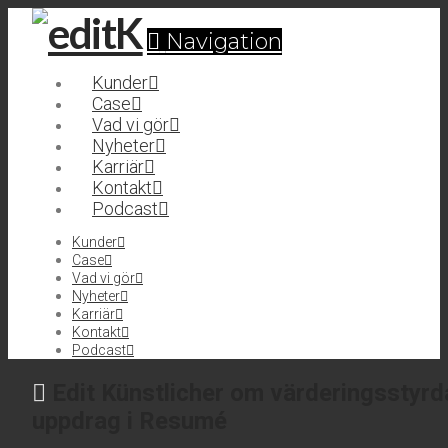
Navigation
Kunder
Case
Vad vi gör
Nyheter
Karriär
Kontakt
Podcast
Kunder
Case
Vad vi gör
Nyheter
Karriär
Kontakt
Podcast
Edit Künstlicher om värderingsstyrd
uppdrag i Resumé