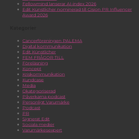
Fellowmind lanserar AI-index 2026
Edit Künstlicher nominerad till Cision PR Influencer
Award 2026
Kategorier
Cancerföreningen PALEMA
Digital kommunikation
Edit Künstlicher
FEM FRÅGOR TILL
Föreläsning
Koncept
Kriskommunikation
Kundcase
Media
Okategoriserad
Påverkarna podcast
Personligt Varumärke
Podcast
PR
Signerat Edit
Sociala medier
Varumärkesexpert