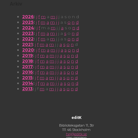
Arkiv
2026
:
j
f
m
a
m
j
j
a
s
o
n
d
2025
:
j
f
m
a
m
j
j
a
s
o
n
d
2024
:
j
f
m
a
m
j
j
a
s
o
n
d
2023
:
j
f
m
a
m
j
j
a
s
o
n
d
2022
:
j
f
m
a
m
j
j
a
s
o
n
d
2021
:
j
f
m
a
m
j
j
a
s
o
n
d
2020
:
j
f
m
a
m
j
j
a
s
o
n
d
2019
:
j
f
m
a
m
j
j
a
s
o
n
d
2018
:
j
f
m
a
m
j
j
a
s
o
n
d
2017
:
j
f
m
a
m
j
j
a
s
o
n
d
2016
:
j
f
m
a
m
j
j
a
s
o
n
d
2015
:
j
f
m
a
m
j
j
a
s
o
n
d
2014
:
j
f
m
a
m
j
j
a
s
o
n
d
2013
:
j
f
m
a
m
j
j
a
s
o
n
d
editK
Biblioteksgatan 11, 3tr
111 46 Stockholm
hej@editk.se