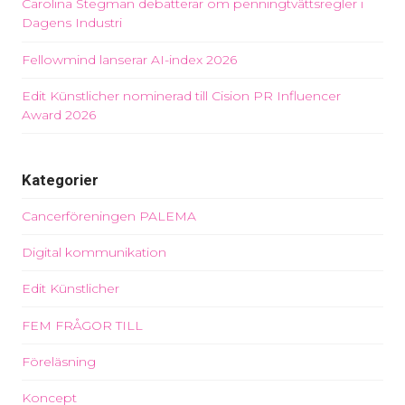
Carolina Stegman debatterar om penningtvättsregler i
Dagens Industri
Fellowmind lanserar AI-index 2026
Edit Künstlicher nominerad till Cision PR Influencer
Award 2026
Kategorier
Cancerföreningen PALEMA
Digital kommunikation
Edit Künstlicher
FEM FRÅGOR TILL
Föreläsning
Koncept