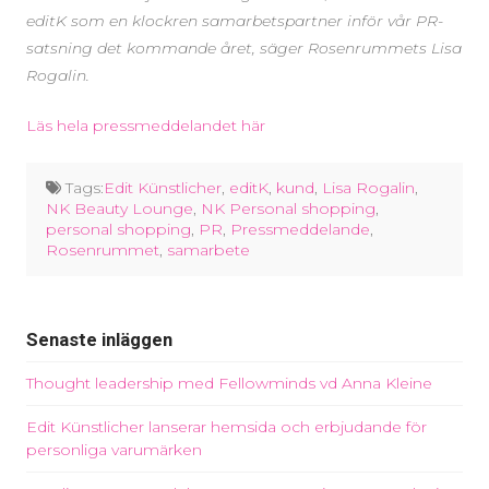
editK som en klockren samarbetspartner inför vår PR-
satsning det kommande året, säger Rosenrummets Lisa
Rogalin.
Läs hela pressmeddelandet här
Tags:
Edit Künstlicher
,
editK
,
kund
,
Lisa Rogalin
,
NK Beauty Lounge
,
NK Personal shopping
,
personal shopping
,
PR
,
Pressmeddelande
,
Rosenrummet
,
samarbete
Senaste inläggen
Thought leadership med Fellowminds vd Anna Kleine
Edit Künstlicher lanserar hemsida och erbjudande för
personliga varumärken