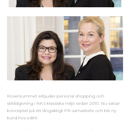
Rosenrummet erbjuder personal shopping och
stilrådgivning i NK:s klassiska miljö sedan 2010. Nu satsar
konceptet på ett långsiktigt PR-samarbete och blir ny
kund hos editK.