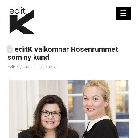
Nav
editK välkomnar Rosenrummet
som ny kund
editK
2015-11-10
PR