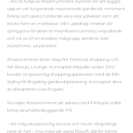
–
Att ta hjälp av Rosenrummets stylister för att bygga
upp en väl fungerande inspirerande garderob, minimera
felköp och spara tid borde vara lika självklart som att
klicka hem en matkasse. Vårt uppdrag innebär att
synliggöra fördelarna med Rosenrummets erbjudande
och nå ut till en bredare målgrupp, berättar Edit
Künstlicher, vd på editK.
Rosenrummet driver idag NK Personal shopping och
NK Beauty Lounge. Konceptet erbjuder sedan 2010
kunder en personlig shoppingupplevelse med allt från
styling till långsiktig garderobplanering. Konceptet drivs
av stilexperten Lisa Rogalin.
Nu väljer Rosenrummet att arbeta med PR-byrån editK
kring varumärkesbyggande PR.
–
Att erbjuda personlig service och ha ett långsiktigt
tänk är helt i linje med vår egna filosofi, därför känns