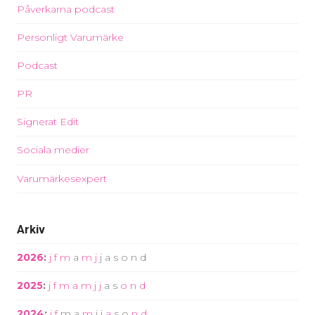
Påverkarna podcast
Personligt Varumärke
Podcast
PR
Signerat Edit
Sociala medier
Varumärkesexpert
Arkiv
2026
:
j
f
m
a
m
j
j
a
s
o
n
d
2025
:
j
f
m
a
m
j
j
a
s
o
n
d
2024
:
j
f
m
a
m
j
j
a
s
o
n
d