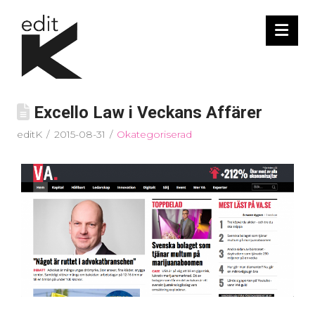
Nav
Excello Law i Veckans Affärer
editK
2015-08-31
Okategoriserad