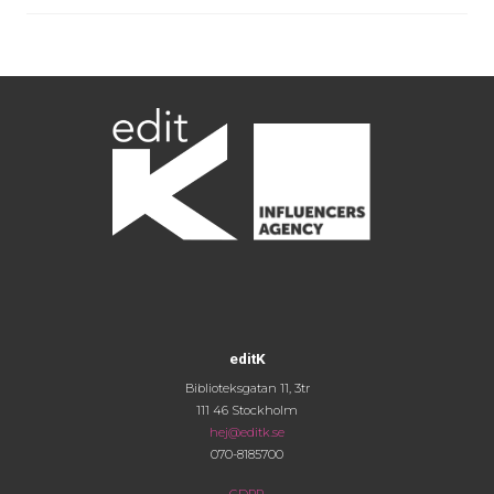
editK
Biblioteksgatan 11, 3tr
111 46 Stockholm
hej@editk.se
070-8185700