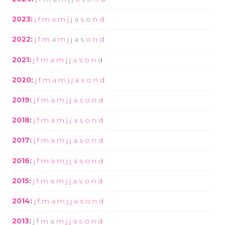
2023
:
j
f
m
a
m
j
j
a
s
o
n
d
2022
:
j
f
m
a
m
j
j
a
s
o
n
d
2021
:
j
f
m
a
m
j
j
a
s
o
n
d
2020
:
j
f
m
a
m
j
j
a
s
o
n
d
2019
:
j
f
m
a
m
j
j
a
s
o
n
d
2018
:
j
f
m
a
m
j
j
a
s
o
n
d
2017
:
j
f
m
a
m
j
j
a
s
o
n
d
2016
:
j
f
m
a
m
j
j
a
s
o
n
d
2015
:
j
f
m
a
m
j
j
a
s
o
n
d
2014
:
j
f
m
a
m
j
j
a
s
o
n
d
2013
:
j
f
m
a
m
j
j
a
s
o
n
d