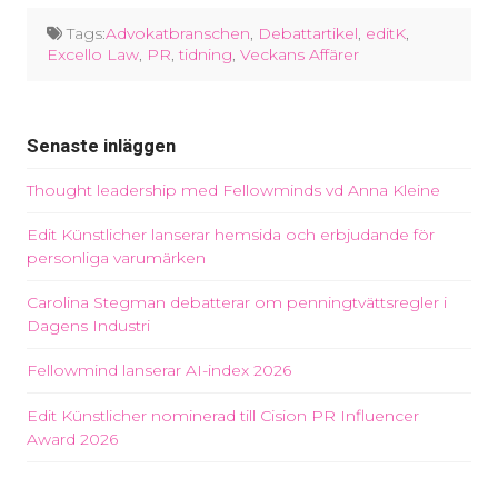
Tags:
Advokatbranschen
,
Debattartikel
,
editK
,
Excello Law
,
PR
,
tidning
,
Veckans Affärer
Senaste inläggen
Thought leadership med Fellowminds vd Anna Kleine
Edit Künstlicher lanserar hemsida och erbjudande för
personliga varumärken
Carolina Stegman debatterar om penningtvättsregler i
Dagens Industri
Fellowmind lanserar AI-index 2026
Edit Künstlicher nominerad till Cision PR Influencer
Award 2026