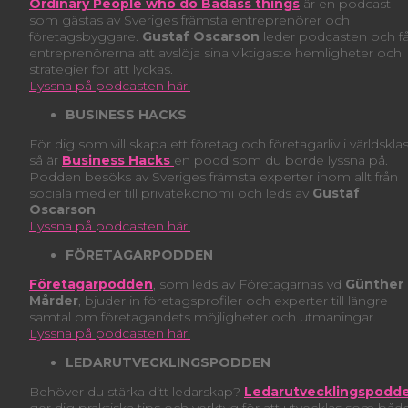
O
rdinary People who do Badass things
är en podcast
som gästas av Sveriges främsta entreprenörer och
företagsbyggare.
Gustaf Oscarson
leder podcasten och få
entreprenörerna att avslöja sina viktigaste hemligheter och
strategier för att lyckas.
Lyssna på podcasten här.
BUSINESS HACKS
För dig som vill skapa ett företag och företagarliv i världskla
så är
Business Hacks
en podd som du borde lyssna på.
Podden besöks av Sveriges främsta experter inom allt från
sociala medier till privatekonomi och leds av
Gustaf
Oscarson
.
Lyssna på podcasten här.
FÖRETAGARPODDEN
Företagarpodden
, som leds av Företagarnas vd
Günther
Mårder
, bjuder in företagsprofiler och experter till längre
samtal om företagandets möjligheter och utmaningar.
Lyssna på podcasten här.
LEDARUTVECKLINGSPODDEN
Behöver du stärka ditt ledarskap?
Ledarutvecklingspodd
ger dig praktiska tips och verktyg för att utvecklas som båd