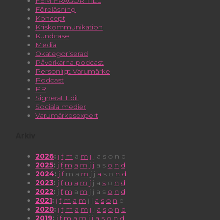
FEM FRÅGOR TILL
Föreläsning
Koncept
Kriskommunikation
Kundcase
Media
Okategoriserad
Påverkarna podcast
Personligt Varumärke
Podcast
PR
Signerat Edit
Sociala medier
Varumärkesexpert
Arkiv
2026
:
j
f
m
a
m
j
j
a
s
o
n
d
2025
:
j
f
m
a
m
j
j
a
s
o
n
d
2024
:
j
f
m
a
m
j
j
a
s
o
n
d
2023
:
j
f
m
a
m
j
j
a
s
o
n
d
2022
:
j
f
m
a
m
j
j
a
s
o
n
d
2021
:
j
f
m
a
m
j
j
a
s
o
n
d
2020
:
j
f
m
a
m
j
j
a
s
o
n
d
2019
:
j
f
m
a
m
j
j
a
s
o
n
d