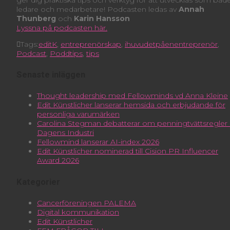
ledare och medarbetare! Podcasten ledas av
Annah
Thunberg
och
Karin Hansson
Lyssna på podcasten här.
Tags:
editK
,
entreprenörskap
,
ihuvudetpåenentreprenör
,
Podcast
,
Poddtips
,
tips
Senaste inläggen
Thought leadership med Fellowminds vd Anna Kleine
Edit Künstlicher lanserar hemsida och erbjudande för
personliga varumärken
Carolina Stegman debatterar om penningtvättsregler 
Dagens Industri
Fellowmind lanserar AI-index 2026
Edit Künstlicher nominerad till Cision PR Influencer
Award 2026
Kategorier
Cancerföreningen PALEMA
Digital kommunikation
Edit Künstlicher