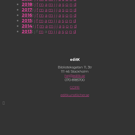
2018
:
j
f
m
a
m
j
j
a
s
o
n
d
2017
:
j
f
m
a
m
j
j
a
s
o
n
d
2016
:
j
f
m
a
m
j
j
a
s
o
n
d
2015
:
j
f
m
a
m
j
j
a
s
o
n
d
2014
:
j
f
m
a
m
j
j
a
s
o
n
d
2013
:
j
f
m
a
m
j
j
a
s
o
n
d
editK
Biblioteksgatan 11, 3tr
111 46 Stockholm
hej@editk.se
070-8185700
GDPR
editkunstlicher.se