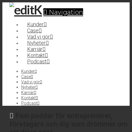
Navigation
Kunder
Case
Vad vi gör
Nyheter
Karriär
Kontakt
Podcast
Kunder
Case
Vad vi gör
Nyheter
Karriär
Kontakt
Podcast
Fem poddar för entreprenörer,
företagare och dig som drömmer om