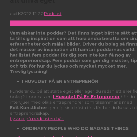
att driva eget
editK
2022-12-30
Podcast
Vem älskar inte poddar? Det finns inget bättre sätt at
ta till sig inspiration som att höra andra berätta om sin
erfarenheter och måla i bilder. Driver du bolag så finn
det massor av inspiration att hämta i poddarnas värld. 
har listat fem poddar för dig som inte kan få nog av
entreprenörskap. Fem poddar som ger dig insikter, ti
och trix för hur du lyckas och mycket mycket mer.
Trevlig lyssning!
I HUVUDET PÅ EN ENTREPRENÖR
Funderar du på att starta eget eller äger du redan ett eller fl
bolag? I podcasten
I Huvudet På En Entreprenör
hör du
intervjuer med olika entreprenörer som tillsammans med
Edit Künstlicher
ger dig sina bästa tips för hur du lyckas i di
entreprenörsskap.
Lyssna på podcasten här.
ORDINARY PEOPLE WHO DO BADASS THINGS