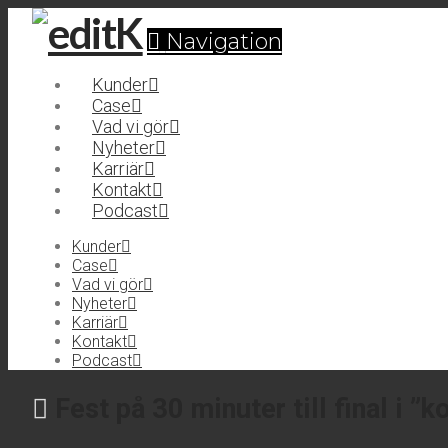
Navigation
Kunder
Case
Vad vi gör
Nyheter
Karriär
Kontakt
Podcast
Kunder
Case
Vad vi gör
Nyheter
Karriär
Kontakt
Podcast
Fest på 30 minuter till final i 