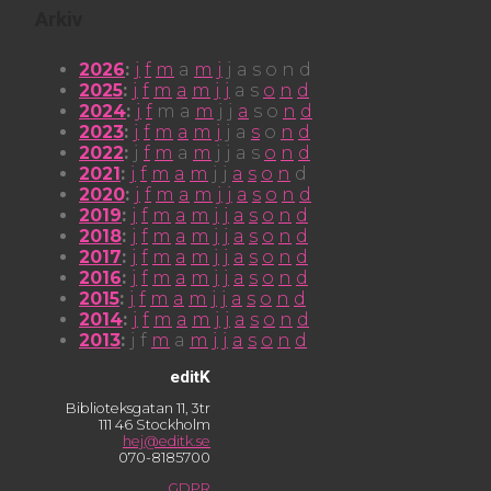
Arkiv
2026
:
j
f
m
a
m
j
j
a
s
o
n
d
2025
:
j
f
m
a
m
j
j
a
s
o
n
d
2024
:
j
f
m
a
m
j
j
a
s
o
n
d
2023
:
j
f
m
a
m
j
j
a
s
o
n
d
2022
:
j
f
m
a
m
j
j
a
s
o
n
d
2021
:
j
f
m
a
m
j
j
a
s
o
n
d
2020
:
j
f
m
a
m
j
j
a
s
o
n
d
2019
:
j
f
m
a
m
j
j
a
s
o
n
d
2018
:
j
f
m
a
m
j
j
a
s
o
n
d
2017
:
j
f
m
a
m
j
j
a
s
o
n
d
2016
:
j
f
m
a
m
j
j
a
s
o
n
d
2015
:
j
f
m
a
m
j
j
a
s
o
n
d
2014
:
j
f
m
a
m
j
j
a
s
o
n
d
2013
:
j
f
m
a
m
j
j
a
s
o
n
d
editK
Biblioteksgatan 11, 3tr
111 46 Stockholm
hej@editk.se
070-8185700
GDPR