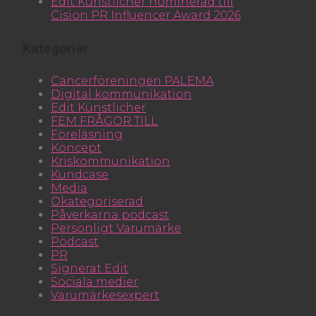
Edit Künstlicher nominerad till
Cision PR Influencer Award 2026
Kategorier
Cancerföreningen PALEMA
Digital kommunikation
Edit Künstlicher
FEM FRÅGOR TILL
Föreläsning
Koncept
Kriskommunikation
Kundcase
Media
Okategoriserad
Påverkarna podcast
Personligt Varumärke
Podcast
PR
Signerat Edit
Sociala medier
Varumärkesexpert