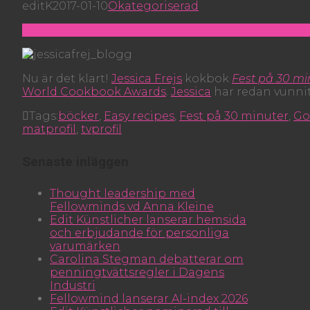
editK
2017-01-10
Okategoriserad
Nu är det klart!
Jessica Frejs
kokbok
Fest på 30 mi
World Cookbook Awards
.
Jessica
har redan vunni
Tags:
böcker
,
Easy recipes
,
Fest på 30 minuter
,
Go
matprofil
,
tvprofil
Senaste inläggen
Thought leadership med
Fellowminds vd Anna Kleine
Edit Künstlicher lanserar hemsida
och erbjudande för personliga
varumärken
Carolina Stegman debatterar om
penningtvättsregler i Dagens
Industri
Fellowmind lanserar AI-index 2026