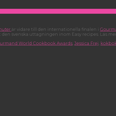
nuter
är vidare till den internationella finalen i
Gourm
t den svenska uttagningen inom Easy recipes. Läs me
urmand World Cookbook Awards
,
Jessica Frej
,
kokbo