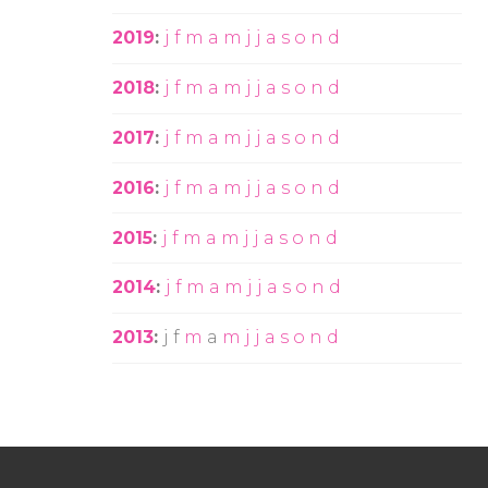
2019
:
j
f
m
a
m
j
j
a
s
o
n
d
2018
:
j
f
m
a
m
j
j
a
s
o
n
d
2017
:
j
f
m
a
m
j
j
a
s
o
n
d
2016
:
j
f
m
a
m
j
j
a
s
o
n
d
2015
:
j
f
m
a
m
j
j
a
s
o
n
d
2014
:
j
f
m
a
m
j
j
a
s
o
n
d
2013
:
j
f
m
a
m
j
j
a
s
o
n
d