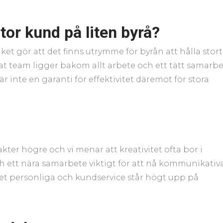
stor kund på liten byrå?
ket gör att det finns utrymme för byrån att hålla stort
rat team ligger bakom allt arbete och ett tätt samarb
r inte en garanti för effektivitet däremot för stora
akter högre och vi menar att kreativitet ofta bor i
h ett nära samarbete viktigt för att nå kommunikativ
 det personliga och kundservice står högt upp på