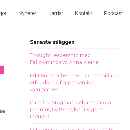
gör
Nyheter
Karriär
Kontakt
Podcast
Senaste inläggen
Thought leadership med
Fellowminds vd Anna Kleine
Edit Künstlicher lanserar hemsida och
erbjudande för personliga
varumärken
Carolina Stegman debatterar om
penningtvättsregler i Dagens
use
Industri
Fellowmind lanserar AI-index 2026