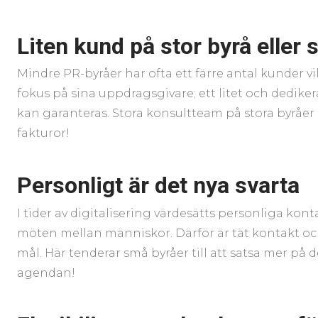
Liten kund på stor byrå eller 
Mindre PR-byråer har ofta ett färre antal kunder vil
fokus på sina uppdragsgivare; ett litet och dedike
kan garanteras. Stora konsultteam på stora byråer ä
fakturor!
Personligt är det nya svarta
I tider av digitalisering värdesätts personliga kont
möten mellan människor. Därför är tät kontakt oc
mål. Här tenderar små byråer till att satsa mer på
agendan!