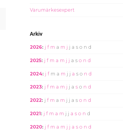
Varumärkesexpert
Arkiv
2026
:
j
f
m
a
m
j
j
a
s
o
n
d
2025
:
j
f
m
a
m
j
j
a
s
o
n
d
2024
:
j
f
m
a
m
j
j
a
s
o
n
d
2023
:
j
f
m
a
m
j
j
a
s
o
n
d
2022
:
j
f
m
a
m
j
j
a
s
o
n
d
2021
:
j
f
m
a
m
j
j
a
s
o
n
d
2020
:
j
f
m
a
m
j
j
a
s
o
n
d