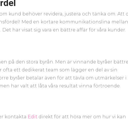
rdel
som kund behöver revidera, justera och tänka om. Att 
nsfördel! Med en kortare kommunikationslina mella
et har visat sig vara en bättre affär för våra kunder.
nen på den stora byrån. Men är vinnande byråer bättr
har ofta ett dedikerat team som lägger en del av sin
örre byråer betalar även för att tävla om utmärkelser i
 men har valt att låta våra resultat vinna förtroende.
er kontakta
Edit
direkt för att höra mer om hur vi kan