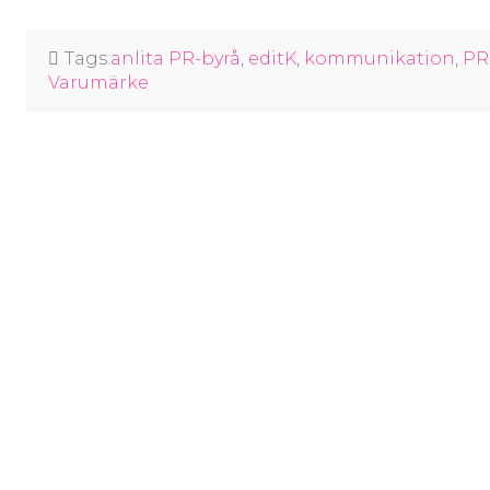
Tags:
anlita PR-byrå
,
editK
,
kommunikation
,
PR
Varumärke