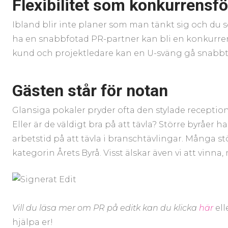
Flexibilitet som konkurrensfö
Ibland blir inte planer som man tänkt sig och du 
ha en snabbfotad PR-partner kan bli en konkurre
kund och projektledare kan en U-sväng gå snabbt. D
Gästen står för notan
Glansiga pokaler pryder ofta den stylade receptio
Eller är de väldigt bra på att tävla? Större byråer 
arbetstid på att tävla i branschtävlingar. Många st
kategorin Årets Byrå. Visst älskar även vi att vinna,
Vill du läsa mer om PR på editk kan du klicka
här
ell
hjälpa er!