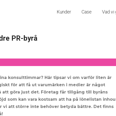
Kunder
Case
Vad vi 
ndre PR-byrå
ina konsulttimmar? Här tipsar vi om varför liten är
giskt för att få ut varumärken i medier är något
tt göra just det. Företag får tillgång till byråns
höjd som kan vara kostsam att ha på lönelistan inho
 vi att
större inte behöver betyda bättre
. Det finns
å!