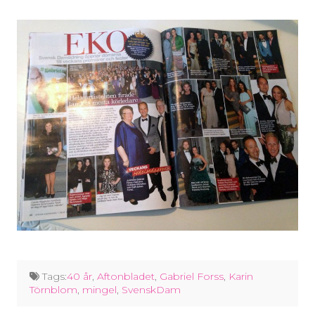
Tags:
40 år
,
Aftonbladet
,
Gabriel Forss
,
Karin
Törnblom
,
mingel
,
SvenskDam