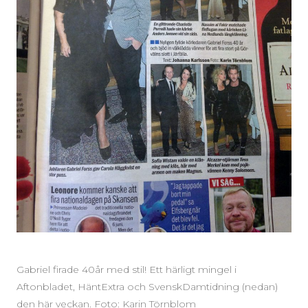
Gabriel firade 40år med stil! Ett härligt mingel i
Aftonbladet, HäntExtra och SvenskDamtidning (nedan)
den här veckan. Foto: Karin Törnblom