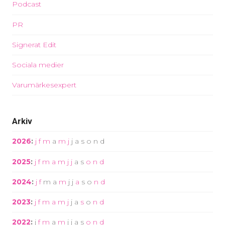
Podcast
PR
Signerat Edit
Sociala medier
Varumärkesexpert
Arkiv
2026
:
j
f
m
a
m
j
j
a
s
o
n
d
2025
:
j
f
m
a
m
j
j
a
s
o
n
d
2024
:
j
f
m
a
m
j
j
a
s
o
n
d
2023
:
j
f
m
a
m
j
j
a
s
o
n
d
2022
:
j
f
m
a
m
j
j
a
s
o
n
d