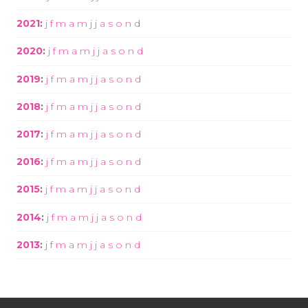
2021
:
j
f
m
a
m
j
j
a
s
o
n
d
2020
:
j
f
m
a
m
j
j
a
s
o
n
d
2019
:
j
f
m
a
m
j
j
a
s
o
n
d
2018
:
j
f
m
a
m
j
j
a
s
o
n
d
2017
:
j
f
m
a
m
j
j
a
s
o
n
d
2016
:
j
f
m
a
m
j
j
a
s
o
n
d
2015
:
j
f
m
a
m
j
j
a
s
o
n
d
2014
:
j
f
m
a
m
j
j
a
s
o
n
d
2013
:
j
f
m
a
m
j
j
a
s
o
n
d