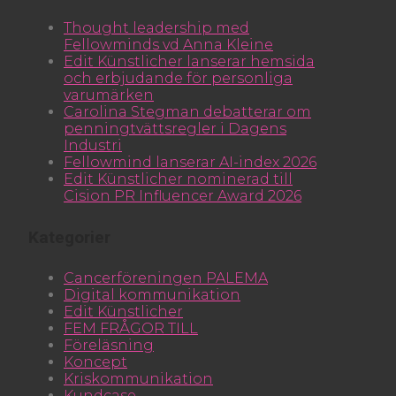
Thought leadership med
Fellowminds vd Anna Kleine
Edit Künstlicher lanserar hemsida
och erbjudande för personliga
varumärken
Carolina Stegman debatterar om
penningtvättsregler i Dagens
Industri
Fellowmind lanserar AI-index 2026
Edit Künstlicher nominerad till
Cision PR Influencer Award 2026
Kategorier
Cancerföreningen PALEMA
Digital kommunikation
Edit Künstlicher
FEM FRÅGOR TILL
Föreläsning
Koncept
Kriskommunikation
Kundcase