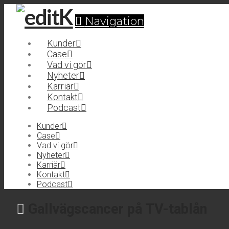
Navigation
Kunder
Case
Vad vi gör
Nyheter
Karriär
Kontakt
Podcast
Kunder
Case
Vad vi gör
Nyheter
Karriär
Kontakt
Podcast
Gallvägscancer på TV-tablån