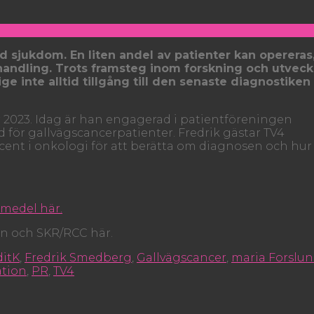
d sjukdom. En liten andel av patienter kan operera
ndling. Trots framsteg inom forskning och utveck
e inte alltid tillgång till den senaste diagnostiken
 2023. Idag är han engagerad i patientföreningen
rd för gallvägscancerpatienter. Fredrik gästar TV4
ocent i onkologi för att berätta om diagnosen och hur
emedel här.
an och SKR/RCC här.
ditK
,
Fredrik Smedberg
,
Gallvägscancer
,
maria Forslu
ation
,
PR
,
TV4