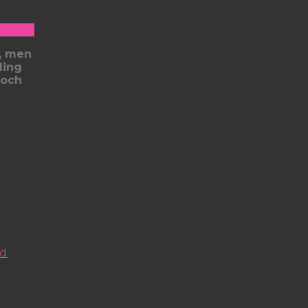
s, men
ling
 och
nd
,