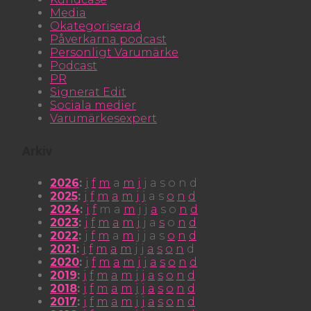
Media
Okategoriserad
Påverkarna podcast
Personligt Varumärke
Podcast
PR
Signerat Edit
Sociala medier
Varumärkesexpert
Arkiv
2026
:
j
f
m
a
m
j
j
a
s
o
n
d
2025
:
j
f
m
a
m
j
j
a
s
o
n
d
2024
:
j
f
m
a
m
j
j
a
s
o
n
d
2023
:
j
f
m
a
m
j
j
a
s
o
n
d
2022
:
j
f
m
a
m
j
j
a
s
o
n
d
2021
:
j
f
m
a
m
j
j
a
s
o
n
d
2020
:
j
f
m
a
m
j
j
a
s
o
n
d
2019
:
j
f
m
a
m
j
j
a
s
o
n
d
2018
:
j
f
m
a
m
j
j
a
s
o
n
d
2017
:
j
f
m
a
m
j
j
a
s
o
n
d