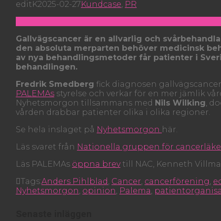
editK
2025-02-27
Kundcase
,
PR
Gallvägscancer är en allvarlig och svårbehandla
den absoluta merparten behöver medicinsk beha
av nya behandlingsmetoder får patienter i Sverig
behandlingen.
Fredrik Smedberg
fick diagnosen gallvägscancer
PALEMAs
styrelse och verkar för en mer jämlik vå
Nyhetsmorgon tillsammans med
Nils Wilking
, d
vården drabbar patienter olika i olika regioner.
Se hela inslaget på
Nyhetsmorgon
här.
Läs svaret från
Nationella gruppen för cancerläk
Läs PALEMAs
öppna brev
till NAC, Kenneth Villm
Tags:
Anders Pihlblad
,
Cancer
,
cancerförening
,
e
Nyhetsmorgon
,
opinion
,
Palema
,
patientorganis
Senaste inläggen