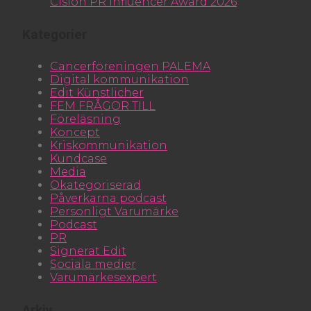
Cision PR Influencer Award 2026
Kategorier
Cancerföreningen PALEMA
Digital kommunikation
Edit Künstlicher
FEM FRÅGOR TILL
Föreläsning
Koncept
Kriskommunikation
Kundcase
Media
Okategoriserad
Påverkarna podcast
Personligt Varumärke
Podcast
PR
Signerat Edit
Sociala medier
Varumärkesexpert
Arkiv