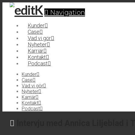
Navigation
Kunder
Case
Vad vi gör
Nyheter
Karriär
Kontakt
Podcast
Kunder
Case
Vad vi gör
Nyheter
Karriär
Kontakt
Podcast
Intervju med Annica Liljeblad i 