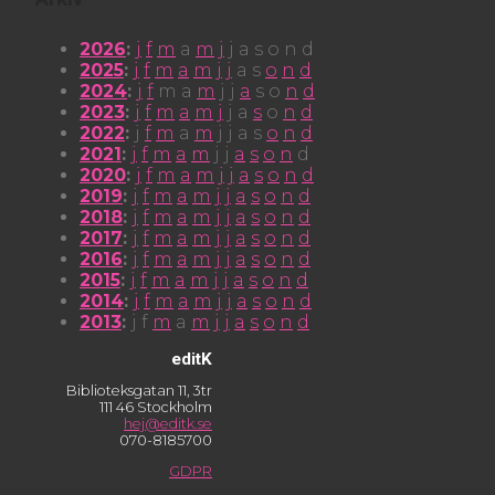
2026
:
j
f
m
a
m
j
j
a
s
o
n
d
2025
:
j
f
m
a
m
j
j
a
s
o
n
d
2024
:
j
f
m
a
m
j
j
a
s
o
n
d
2023
:
j
f
m
a
m
j
j
a
s
o
n
d
2022
:
j
f
m
a
m
j
j
a
s
o
n
d
2021
:
j
f
m
a
m
j
j
a
s
o
n
d
2020
:
j
f
m
a
m
j
j
a
s
o
n
d
2019
:
j
f
m
a
m
j
j
a
s
o
n
d
2018
:
j
f
m
a
m
j
j
a
s
o
n
d
2017
:
j
f
m
a
m
j
j
a
s
o
n
d
2016
:
j
f
m
a
m
j
j
a
s
o
n
d
2015
:
j
f
m
a
m
j
j
a
s
o
n
d
2014
:
j
f
m
a
m
j
j
a
s
o
n
d
2013
:
j
f
m
a
m
j
j
a
s
o
n
d
editK
Biblioteksgatan 11, 3tr
111 46 Stockholm
hej@editk.se
070-8185700
GDPR