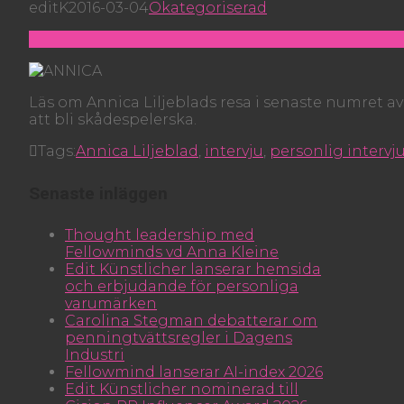
editK
2016-03-04
Okategoriserad
Läs om Annica Liljeblads resa i senaste numret av 
att bli skådespelerska.
Tags:
Annica Liljeblad
,
intervju
,
personlig intervj
Senaste inläggen
Thought leadership med
Fellowminds vd Anna Kleine
Edit Künstlicher lanserar hemsida
och erbjudande för personliga
varumärken
Carolina Stegman debatterar om
penningtvättsregler i Dagens
Industri
Fellowmind lanserar AI-index 2026
Edit Künstlicher nominerad till