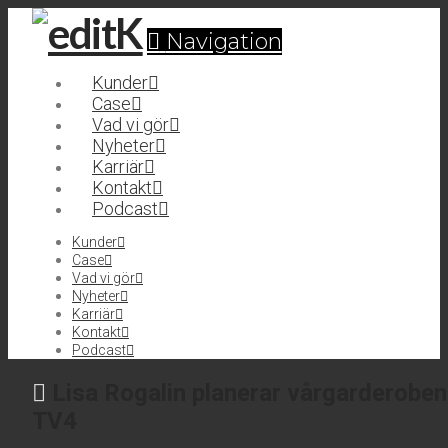
Navigation
Kunder
Case
Vad vi gör
Nyheter
Karriär
Kontakt
Podcast
Kunder
Case
Vad vi gör
Nyheter
Karriär
Kontakt
Podcast
Lisa Rogalin planerar vårgarderoben 
TV4