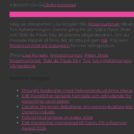
editK
2017-04-04
Okategoriserad
Idag var stilexperten Lisa Rogalin från
Rosenrummet
tillbaka
TV4 Nyhetsmorgon. Denna gång för att hjälpa Peter Jihde
och Tilde de Paula Eby att planera vårgarderoben. Om du
missade klippet så finns det att titta på igen
här
. Följ även
Rosenrummet på Instagram
för mer stilinspiration.
Tags:
Lisa Rogalin
,
Nyhetsmorgon
,
Peter Jihde
,
Rosenrummet
,
Tilde de Paula Eby
,
TV4
,
tv4 nyhetsmorgon
,
Vårgarderob
Senaste inläggen
Thought leadership med Fellowminds vd Anna Kleine
Edit Künstlicher lanserar hemsida och erbjudande för
personliga varumärken
Carolina Stegman debatterar om penningtvättsregler 
Dagens Industri
Fellowmind lanserar AI-index 2026
Edit Künstlicher nominerad till Cision PR Influencer
Award 2026