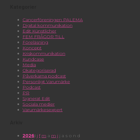
Kategorier
Cancerföreningen PALEMA
Digital kommunikation
Edit Künstlicher
FEM FRÅGOR TILL
Föreläsning
Koncept
Kriskommunikation
Kundcase
Media
Okategoriserad
Påverkarna podcast
Personligt Varumärke
Podcast
PR
Signerat Edit
Sociala medier
Varumärkesexpert
Arkiv
2026
:
j
f
m
a
m
j
j
a
s
o
n
d