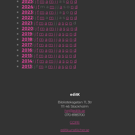
2025
:
j
f
m
a
m
j
j
a
s
o
n
d
2024
:
j
f
m
a
m
j
j
a
s
o
n
d
2023
:
j
f
m
a
m
j
j
a
s
o
n
d
2022
:
j
f
m
a
m
j
j
a
s
o
n
d
2021
:
j
f
m
a
m
j
j
a
s
o
n
d
2020
:
j
f
m
a
m
j
j
a
s
o
n
d
2019
:
j
f
m
a
m
j
j
a
s
o
n
d
2018
:
j
f
m
a
m
j
j
a
s
o
n
d
2017
:
j
f
m
a
m
j
j
a
s
o
n
d
2016
:
j
f
m
a
m
j
j
a
s
o
n
d
2015
:
j
f
m
a
m
j
j
a
s
o
n
d
2014
:
j
f
m
a
m
j
j
a
s
o
n
d
2013
:
j
f
m
a
m
j
j
a
s
o
n
d
editK
Biblioteksgatan 11, 3tr
111 46 Stockholm
hej@editk.se
070-8185700
GDPR
editkunstlicher.se