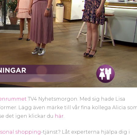
enrummet
TV4 Nyhetsmorgon. Med sig hade Lisa
ormer. Lägg även märke till vår fina kollega Alicia so
se det igen klickar du
här
.
sonal shopping
-tjänst? Låt experterna hjälpa dig i