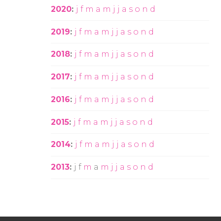
2020
:
j
f
m
a
m
j
j
a
s
o
n
d
2019
:
j
f
m
a
m
j
j
a
s
o
n
d
2018
:
j
f
m
a
m
j
j
a
s
o
n
d
2017
:
j
f
m
a
m
j
j
a
s
o
n
d
2016
:
j
f
m
a
m
j
j
a
s
o
n
d
2015
:
j
f
m
a
m
j
j
a
s
o
n
d
2014
:
j
f
m
a
m
j
j
a
s
o
n
d
2013
:
j
f
m
a
m
j
j
a
s
o
n
d