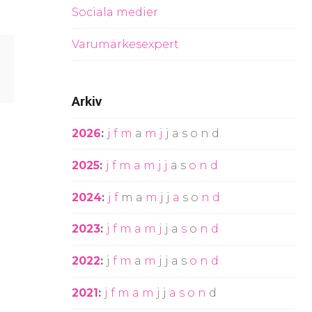
Sociala medier
Varumärkesexpert
Arkiv
2026
:
j
f
m
a
m
j
j
a
s
o
n
d
2025
:
j
f
m
a
m
j
j
a
s
o
n
d
2024
:
j
f
m
a
m
j
j
a
s
o
n
d
2023
:
j
f
m
a
m
j
j
a
s
o
n
d
2022
:
j
f
m
a
m
j
j
a
s
o
n
d
2021
:
j
f
m
a
m
j
j
a
s
o
n
d