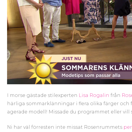
I morse gästade stilexperten
Lisa Rogalin
från
Ros
härliga sommarklänningar i flera olika färger och f
agerade modell! Missade du programmet eller vill 
Ni har väl förresten inte missat Rosenrummets
per