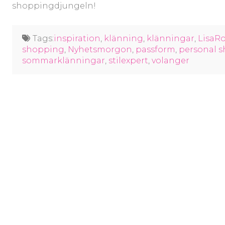
shoppingdjungeln!
Tags:
inspiration
,
klänning
,
klänningar
,
LisaR
shopping
,
Nyhetsmorgon
,
passform
,
personal 
sommarklänningar
,
stilexpert
,
volanger