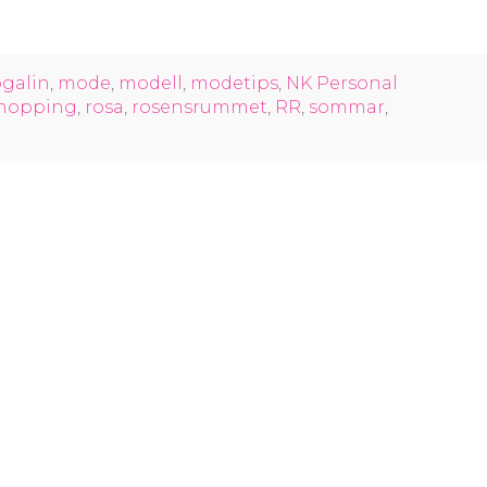
ogalin
,
mode
,
modell
,
modetips
,
NK Personal
shopping
,
rosa
,
rosensrummet
,
RR
,
sommar
,