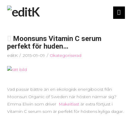
Nav
Moonsuns Vitamin C serum
perfekt för huden…
editK
2015-09-09
Okategoriserad
Vad passar bättre än en ekologisk energiboost från
Moonsun Organic of Sweden när hösten närmar sig?
Emma Elwin som driver
Makeitlast
är extra förtjust i
Vitamin C serum som är perfekt för höstens kyliga dagar.