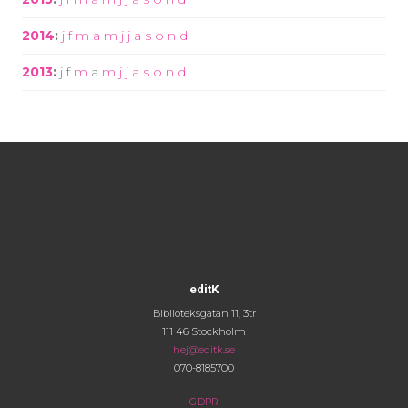
2014
:
j
f
m
a
m
j
j
a
s
o
n
d
2013
:
j
f
m
a
m
j
j
a
s
o
n
d
editK
Biblioteksgatan 11, 3tr
111 46 Stockholm
hej@editk.se
070-8185700
GDPR