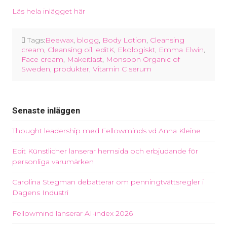
Läs hela inlägget här
Tags:
Beewax
,
blogg
,
Body Lotion
,
Cleansing
cream
,
Cleansing oil
,
editK
,
Ekologiskt
,
Emma Elwin
,
Face cream
,
Makeitlast
,
Monsoon Organic of
Sweden
,
produkter
,
Vitamin C serum
Senaste inläggen
Thought leadership med Fellowminds vd Anna Kleine
Edit Künstlicher lanserar hemsida och erbjudande för
personliga varumärken
Carolina Stegman debatterar om penningtvättsregler i
Dagens Industri
Fellowmind lanserar AI-index 2026