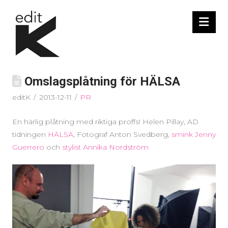
Nav
Omslagsplåtning för HÄLSA
editK
2013-12-11
PR
En härlig plåtning med riktiga proffs! Helen Pillay, AD
tidningen
HÄLSA
, Fotograf Anton Svedberg,
smink Jenny
Guerrero
och
stylist Annika Nordström