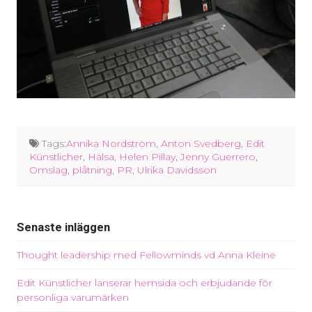
Tags:
Annika Nordström
,
Anton Svedberg
,
Edit
Künstlicher
,
Hälsa
,
Helen Pillay
,
Jenny Guerrero
,
Omslag
,
plåtning
,
PR
,
Ulrika Davidsson
Senaste inläggen
Thought leadership med Fellowminds vd Anna Kleine
Edit Künstlicher lanserar hemsida och erbjudande för
personliga varumärken