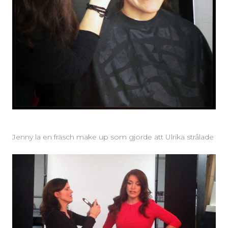
Jenny la en fräsch make up som gjorde att Ulrika strålade