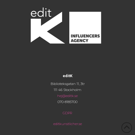
editK
Biblioteksgatan 11, 3tr
111 46 Stockholm
hej@editk.se
070-8185700
GDPR
editkunstlicher.se