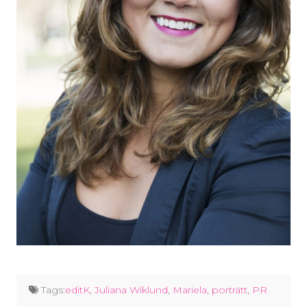
Tags:
editK
,
Juliana Wiklund
,
Mariela
,
porträtt
,
PR