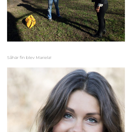
Såhär fin blev Mariela!