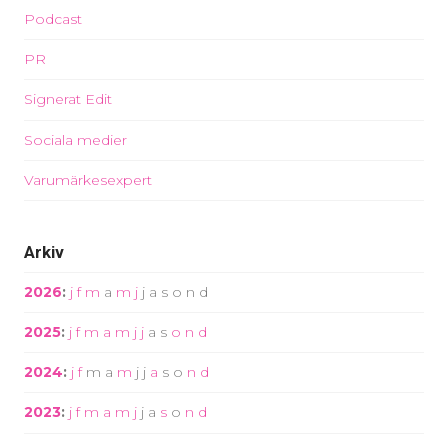
Podcast
PR
Signerat Edit
Sociala medier
Varumärkesexpert
Arkiv
2026
:
j
f
m
a
m
j
j
a
s
o
n
d
2025
:
j
f
m
a
m
j
j
a
s
o
n
d
2024
:
j
f
m
a
m
j
j
a
s
o
n
d
2023
:
j
f
m
a
m
j
j
a
s
o
n
d