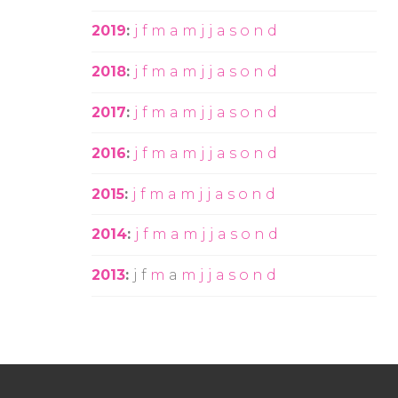
2019
:
j
f
m
a
m
j
j
a
s
o
n
d
2018
:
j
f
m
a
m
j
j
a
s
o
n
d
2017
:
j
f
m
a
m
j
j
a
s
o
n
d
2016
:
j
f
m
a
m
j
j
a
s
o
n
d
2015
:
j
f
m
a
m
j
j
a
s
o
n
d
2014
:
j
f
m
a
m
j
j
a
s
o
n
d
2013
:
j
f
m
a
m
j
j
a
s
o
n
d