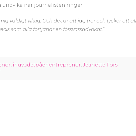
a undvika när journalisten ringer.
g väldigt viktig. Och det är att jag tror och tycker att al
ecis som alla förtjänar en försvarsadvokat
.”
enör
,
ihuvudetpåenentreprenör
,
Jeanette Fors
t