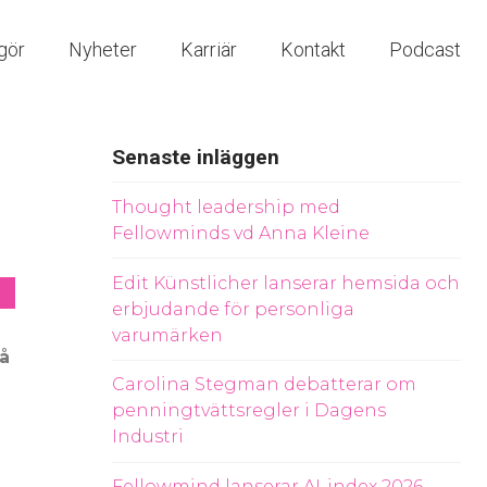
gör
Nyheter
Karriär
Kontakt
Podcast
Senaste inläggen
Thought leadership med
Fellowminds vd Anna Kleine
Edit Künstlicher lanserar hemsida och
erbjudande för personliga
varumärken
på
Carolina Stegman debatterar om
penningtvättsregler i Dagens
Industri
Fellowmind lanserar AI-index 2026