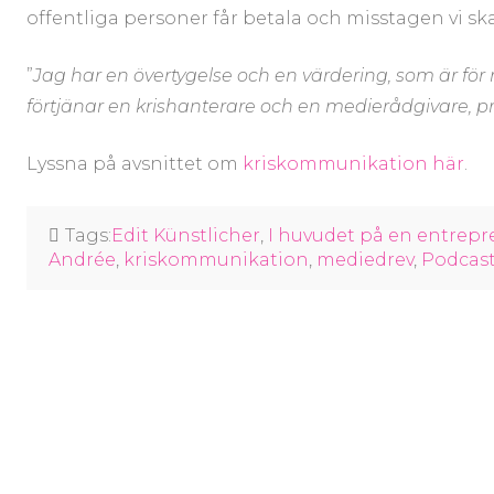
offentliga personer får betala och misstagen vi sk
”
Jag har en övertygelse och en värdering, som är för mi
förtjänar en krishanterare och en medierådgivare, pr
Lyssna på avsnittet om
kriskommunikation här
.
Tags:
Edit Künstlicher
,
I huvudet på en entrepr
Andrée
,
kriskommunikation
,
mediedrev
,
Podcas