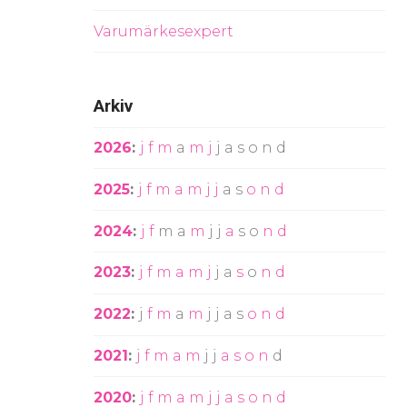
Varumärkesexpert
Arkiv
2026
:
j
f
m
a
m
j
j
a
s
o
n
d
2025
:
j
f
m
a
m
j
j
a
s
o
n
d
2024
:
j
f
m
a
m
j
j
a
s
o
n
d
2023
:
j
f
m
a
m
j
j
a
s
o
n
d
2022
:
j
f
m
a
m
j
j
a
s
o
n
d
2021
:
j
f
m
a
m
j
j
a
s
o
n
d
2020
:
j
f
m
a
m
j
j
a
s
o
n
d