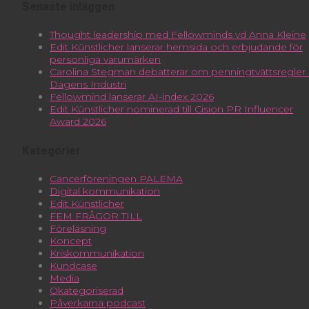
Senaste inläggen
Thought leadership med Fellowminds vd Anna Kleine
Edit Künstlicher lanserar hemsida och erbjudande för
personliga varumärken
Carolina Stegman debatterar om penningtvättsregler 
Dagens Industri
Fellowmind lanserar AI-index 2026
Edit Künstlicher nominerad till Cision PR Influencer
Award 2026
Kategorier
Cancerföreningen PALEMA
Digital kommunikation
Edit Künstlicher
FEM FRÅGOR TILL
Föreläsning
Koncept
Kriskommunikation
Kundcase
Media
Okategoriserad
Påverkarna podcast