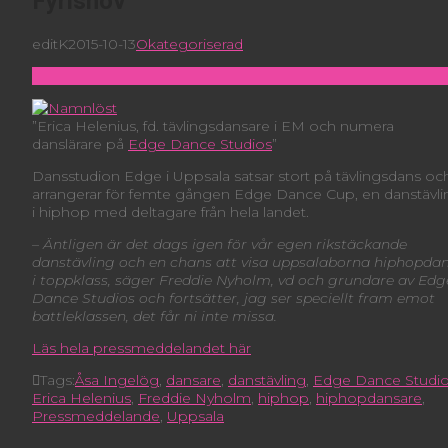
Fyrishov
editK
2015-10-13
Okategoriserad
”Erica Helenius, fd. tävlingsdansare i EM och numera
danslärare på
Edge Dance Studios
”
Dansstudion Edge i Uppsala satsar stort på tävlingsdans oc
arrangerar för femte gången Edge Dance Cup, en danstävli
i hiphop med deltagare från hela landet.
–
Äntligen är det dags igen för vår egen rikstäckande
danstävling och en chans att visa uppsalaborna hiphopda
i toppklass, säger Freddie Nyholm, vd och grundare av Edg
Dance Studios och fortsätter, jag ser speciellt fram emot
battleklassen, det får ni inte missa.
Läs hela pressmeddelandet här
Tags:
Åsa Ingelög
,
dansare
,
danstävling
,
Edge Dance Studi
Erica Helenius
,
Freddie Nyholm
,
hiphop
,
hiphopdansare
,
Pressmeddelande
,
Uppsala