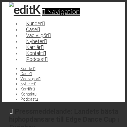
Navigation
Kunder
Case
Vad vi gör
Nyheter
Karriär
Kontakt
Podcast
Kunder
Case
Vad vi gör
Nyheter
Karriär
Kontakt
Podcast
Pressmeddelande: Landets bästa
hiphopdansare till Edge Dance Cup i