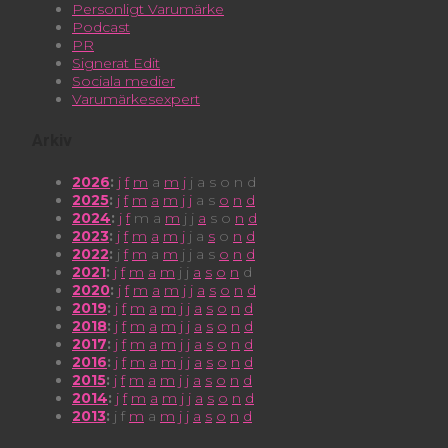
Personligt Varumärke
Podcast
PR
Signerat Edit
Sociala medier
Varumärkesexpert
Arkiv
2026
:
j
f
m
a
m
j
j
a
s
o
n
d
2025
:
j
f
m
a
m
j
j
a
s
o
n
d
2024
:
j
f
m
a
m
j
j
a
s
o
n
d
2023
:
j
f
m
a
m
j
j
a
s
o
n
d
2022
:
j
f
m
a
m
j
j
a
s
o
n
d
2021
:
j
f
m
a
m
j
j
a
s
o
n
d
2020
:
j
f
m
a
m
j
j
a
s
o
n
d
2019
:
j
f
m
a
m
j
j
a
s
o
n
d
2018
:
j
f
m
a
m
j
j
a
s
o
n
d
2017
:
j
f
m
a
m
j
j
a
s
o
n
d
2016
:
j
f
m
a
m
j
j
a
s
o
n
d
2015
:
j
f
m
a
m
j
j
a
s
o
n
d
2014
:
j
f
m
a
m
j
j
a
s
o
n
d
2013
:
j
f
m
a
m
j
j
a
s
o
n
d