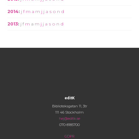
2014
:
j
f
m
a
m
j
j
a
s
o
n
d
2013
:
j
f
m
a
m
j
j
a
s
o
n
d
editK
Biblioteksgatan 11, 3tr
111 46 Stockholm
hej@editk.se
070-8185700
GDPR