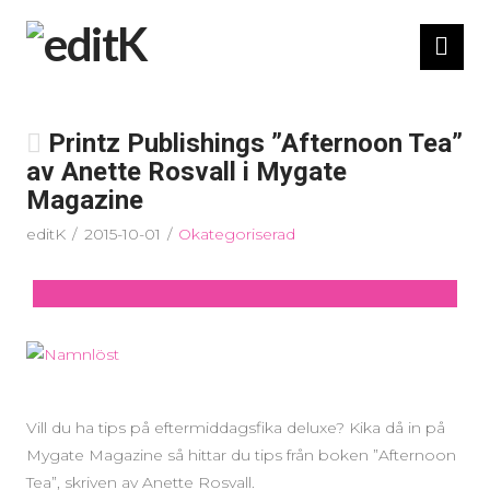
Nav
Printz Publishings ”Afternoon Tea”
av Anette Rosvall i Mygate
Magazine
editK
2015-10-01
Okategoriserad
Vill du ha tips på eftermiddagsfika deluxe? Kika då in på
Mygate Magazine så hittar du tips från boken ”Afternoon
Tea”, skriven av Anette Rosvall.