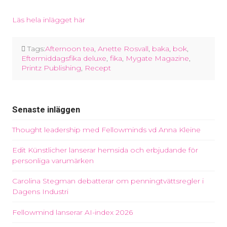
Läs hela inlägget här
Tags:
Afternoon tea
,
Anette Rosvall
,
baka
,
bok
,
Eftermiddagsfika deluxe
,
fika
,
Mygate Magazine
,
Printz Publishing
,
Recept
Senaste inläggen
Thought leadership med Fellowminds vd Anna Kleine
Edit Künstlicher lanserar hemsida och erbjudande för
personliga varumärken
Carolina Stegman debatterar om penningtvättsregler i
Dagens Industri
Fellowmind lanserar AI-index 2026