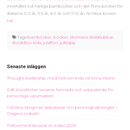
innehåller två härliga barnböcker och det finns böcker för
åldrarna 0-2 år, 3-5 år, 6-9 år och 9-12 år
.
Ni hittar boxen
här
.
Tags:
barnböcker
,
böcker
,
Bonniers Bokklubbar
,
BookBox Kids
,
julafton
,
julklapp
Senaste inläggen
Thought leadership med Fellowminds vd Anna Kleine
Edit Künstlicher lanserar hemsida och erbjudande för
personliga varumärken
Carolina Stegman debatterar om penningtvättsregler i
Dagens Industri
Fellowmind lanserar AI-index 2026