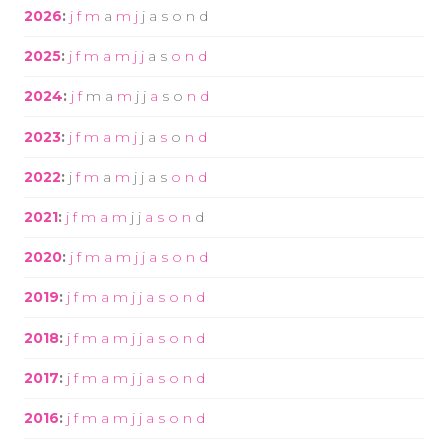
2026
:
j
f
m
a
m
j
j
a
s
o
n
d
2025
:
j
f
m
a
m
j
j
a
s
o
n
d
2024
:
j
f
m
a
m
j
j
a
s
o
n
d
2023
:
j
f
m
a
m
j
j
a
s
o
n
d
2022
:
j
f
m
a
m
j
j
a
s
o
n
d
2021
:
j
f
m
a
m
j
j
a
s
o
n
d
2020
:
j
f
m
a
m
j
j
a
s
o
n
d
2019
:
j
f
m
a
m
j
j
a
s
o
n
d
2018
:
j
f
m
a
m
j
j
a
s
o
n
d
2017
:
j
f
m
a
m
j
j
a
s
o
n
d
2016
:
j
f
m
a
m
j
j
a
s
o
n
d