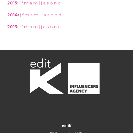
2015
:
j
f
m
a
m
j
j
a
s
o
n
d
2014
:
j
f
m
a
m
j
j
a
s
o
n
d
2013
:
j
f
m
a
m
j
j
a
s
o
n
d
editK