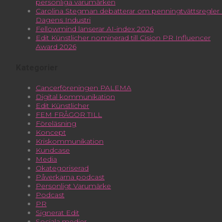
personliga varumärken
Carolina Stegman debatterar om penningtvättsregler 
Dagens Industri
Fellowmind lanserar AI-index 2026
Edit Künstlicher nominerad till Cision PR Influencer
Award 2026
Kategorier
Cancerföreningen PALEMA
Digital kommunikation
Edit Künstlicher
FEM FRÅGOR TILL
Föreläsning
Koncept
Kriskommunikation
Kundcase
Media
Okategoriserad
Påverkarna podcast
Personligt Varumärke
Podcast
PR
Signerat Edit
Sociala medier