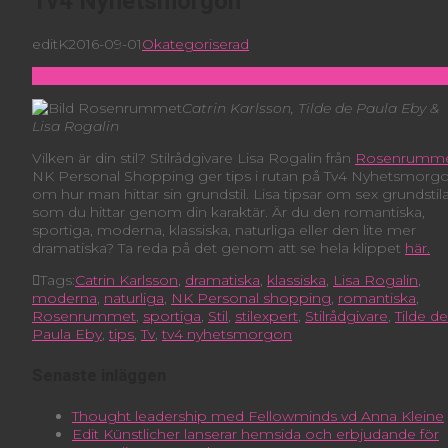
Tv4 Nyhetsmorgon
editK
2016-09-01
Okategoriserad
Catrin Karlsson, Tilde de Paula Eby &
Lisa Rogalin
Vilken är din stil? Stilrådgivare Lisa Rogalin från
Rosenrumm
NK Personal Shopping ger tips i rutan på Tv4 Nyhetsmorg
om hur man hittar sin grundstil. Lisa tipsar om sex grundstil
som du hittar genom din karaktär. Är du den romantiska,
sportiga, moderna, klassiska, naturliga eller den lite mer
dramatiska? Ta reda på det genom att se hela klippet
här.
Tags:
Catrin Karlsson
,
dramatiska
,
klassiska
,
Lisa Rogalin
,
moderna
,
naturliga
,
NK Personal shopping
,
romantiska
,
Rosenrummet
,
sportiga
,
Stil
,
stilexpert
,
Stilrådgivare
,
Tilde de
Paula Eby
,
tips
,
Tv
,
tv4 nyhetsmorgon
Senaste inläggen
Thought leadership med Fellowminds vd Anna Kleine
Edit Künstlicher lanserar hemsida och erbjudande för