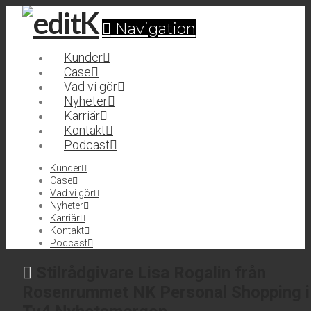
Navigation
Kunder
Case
Vad vi gör
Nyheter
Karriär
Kontakt
Podcast
Kunder
Case
Vad vi gör
Nyheter
Karriär
Kontakt
Podcast
Stilrådgivare Lisa Rogalin från
Rosenrummet NK Personal Shopping i