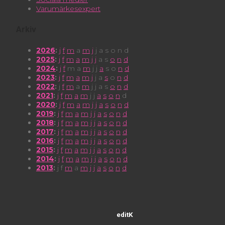
Varumärkesexpert
Arkiv
2026
:
j
f
m
a
m
j
j
a
s
o
n
d
2025
:
j
f
m
a
m
j
j
a
s
o
n
d
2024
:
j
f
m
a
m
j
j
a
s
o
n
d
2023
:
j
f
m
a
m
j
j
a
s
o
n
d
2022
:
j
f
m
a
m
j
j
a
s
o
n
d
2021
:
j
f
m
a
m
j
j
a
s
o
n
d
2020
:
j
f
m
a
m
j
j
a
s
o
n
d
2019
:
j
f
m
a
m
j
j
a
s
o
n
d
2018
:
j
f
m
a
m
j
j
a
s
o
n
d
2017
:
j
f
m
a
m
j
j
a
s
o
n
d
2016
:
j
f
m
a
m
j
j
a
s
o
n
d
2015
:
j
f
m
a
m
j
j
a
s
o
n
d
2014
:
j
f
m
a
m
j
j
a
s
o
n
d
2013
:
j
f
m
a
m
j
j
a
s
o
n
d
editK