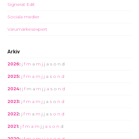
Signerat Edit
Sociala medier
Varumärkesexpert
Arkiv
2026
:
j
f
m
a
m
j
j
a
s
o
n
d
2025
:
j
f
m
a
m
j
j
a
s
o
n
d
2024
:
j
f
m
a
m
j
j
a
s
o
n
d
2023
:
j
f
m
a
m
j
j
a
s
o
n
d
2022
:
j
f
m
a
m
j
j
a
s
o
n
d
2021
:
j
f
m
a
m
j
j
a
s
o
n
d
2020
:
j
f
m
a
m
j
j
a
s
o
n
d