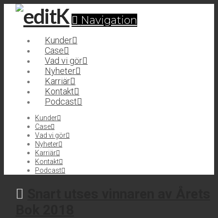
Navigation
Kunder
Case
Vad vi gör
Nyheter
Karriär
Kontakt
Podcast
Kunder
Case
Vad vi gör
Nyheter
Karriär
Kontakt
Podcast
Snart utses vinnaren av Årets
Bok 2018