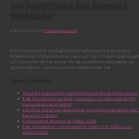
marknadsförare hos Bonniers
Bokklubbar
editK
2015-10-07
Okategoriserad
Petra Nuhma blir ny digital marknadsförare på Bonniers
Bokklubbar. Petra kommer närmast från försäkringsbolaget 
och kommer att ha ansvar för att utveckla bokklubbarnas
digitala arbete. Läs hela pressmeddelandet här
Senaste inläggen
Thought leadership med Fellowminds vd Anna Kleine
Edit Künstlicher lanserar hemsida och erbjudande för
personliga varumärken
Carolina Stegman debatterar om penningtvättsregler 
Dagens Industri
Fellowmind lanserar AI-index 2026
Edit Künstlicher nominerad till Cision PR Influencer
Award 2026