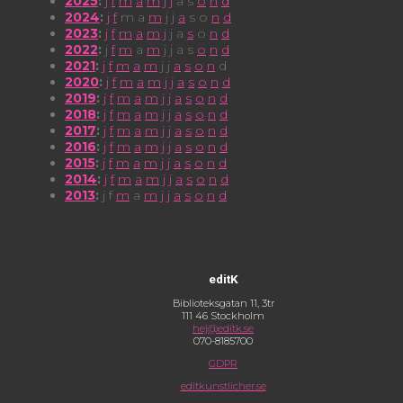
2025
:
j
f
m
a
m
j
j
a
s
o
n
d
2024
:
j
f
m
a
m
j
j
a
s
o
n
d
2023
:
j
f
m
a
m
j
j
a
s
o
n
d
2022
:
j
f
m
a
m
j
j
a
s
o
n
d
2021
:
j
f
m
a
m
j
j
a
s
o
n
d
2020
:
j
f
m
a
m
j
j
a
s
o
n
d
2019
:
j
f
m
a
m
j
j
a
s
o
n
d
2018
:
j
f
m
a
m
j
j
a
s
o
n
d
2017
:
j
f
m
a
m
j
j
a
s
o
n
d
2016
:
j
f
m
a
m
j
j
a
s
o
n
d
2015
:
j
f
m
a
m
j
j
a
s
o
n
d
2014
:
j
f
m
a
m
j
j
a
s
o
n
d
2013
:
j
f
m
a
m
j
j
a
s
o
n
d
editK
Biblioteksgatan 11, 3tr
111 46 Stockholm
hej@editk.se
070-8185700
GDPR
editkunstlicher.se