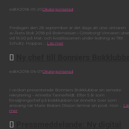
editK
2018-09-20
Okategoriserad
Fredagen den 28 september är det dags att utse vinnaren
av Årets Bok 2018 på Bokmässan i Göteborg! Vinnaren uts
vid 16.00 på Mat- och livsstilsscenen under ledning av Titti
Schultz. Hoppas …
Läs mer
Ny chef till Bonniers Bokklubb
editK
2018-06-07
Okategoriserad
I veckan presenterade Bonniers Bokklubbar sin senaste
rekrytering – Annette Tannerfeldt. Efter 5 år som
försäljningschef på bokklubben tar Annette över som
ansvarig när Marie Bratani Olsson lämnar sin post. Hon …
Lä
mer
Pressmeddelande: Ny digital