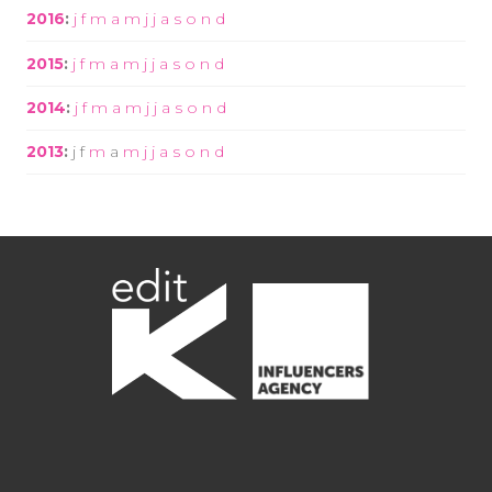
2016
:
j
f
m
a
m
j
j
a
s
o
n
d
2015
:
j
f
m
a
m
j
j
a
s
o
n
d
2014
:
j
f
m
a
m
j
j
a
s
o
n
d
2013
:
j
f
m
a
m
j
j
a
s
o
n
d