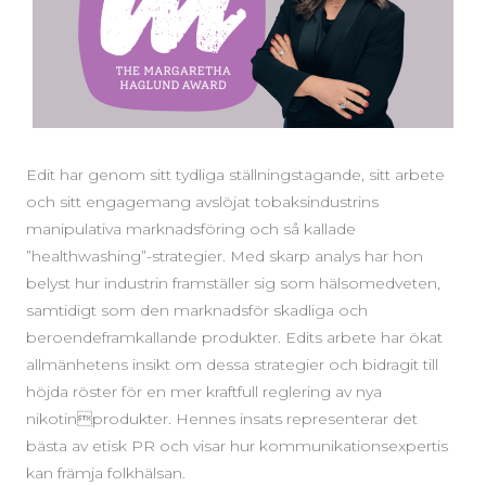
Edit har genom sitt tydliga ställningstagande, sitt arbete
och sitt engagemang avslöjat tobaksindustrins
manipulativa marknadsföring och så kallade
”healthwashing”-strategier. Med skarp analys har hon
belyst hur industrin framställer sig som hälsomedveten,
samtidigt som den marknadsför skadliga och
beroendeframkallande produkter. Edits arbete har ökat
allmänhetens insikt om dessa strategier och bidragit till
höjda röster för en mer kraftfull reglering av nya
nikotinprodukter. Hennes insats representerar det
bästa av etisk PR och visar hur kommunikationsexpertis
kan främja folkhälsan.