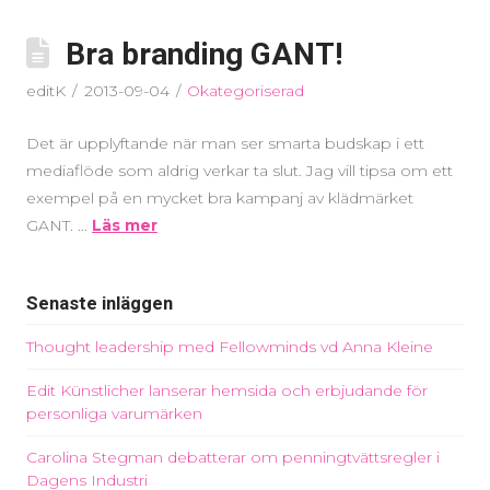
Bra branding GANT!
editK
2013-09-04
Okategoriserad
Det är upplyftande när man ser smarta budskap i ett
mediaflöde som aldrig verkar ta slut. Jag vill tipsa om ett
exempel på en mycket bra kampanj av klädmärket
GANT. …
Läs mer
Senaste inläggen
Thought leadership med Fellowminds vd Anna Kleine
Edit Künstlicher lanserar hemsida och erbjudande för
personliga varumärken
Carolina Stegman debatterar om penningtvättsregler i
Dagens Industri