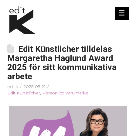
Nav
Edit Künstlicher tilldelas
Margaretha Haglund Award
2025 för sitt kommunikativa
arbete
editK
2025-05-21
Edit Künstlicher
,
Personligt Varumärke