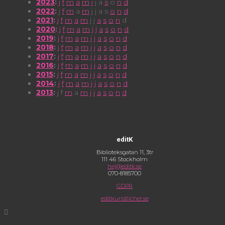
2023
:
j
f
m
a
m
j
j
a
s
o
n
d
2022
:
j
f
m
a
m
j
j
a
s
o
n
d
2021
:
j
f
m
a
m
j
j
a
s
o
n
d
2020
:
j
f
m
a
m
j
j
a
s
o
n
d
2019
:
j
f
m
a
m
j
j
a
s
o
n
d
2018
:
j
f
m
a
m
j
j
a
s
o
n
d
2017
:
j
f
m
a
m
j
j
a
s
o
n
d
2016
:
j
f
m
a
m
j
j
a
s
o
n
d
2015
:
j
f
m
a
m
j
j
a
s
o
n
d
2014
:
j
f
m
a
m
j
j
a
s
o
n
d
2013
:
j
f
m
a
m
j
j
a
s
o
n
d
editK
Biblioteksgatan 11, 3tr
111 46 Stockholm
hej@editk.se
070-8185700
GDPR
editkunstlicher.se