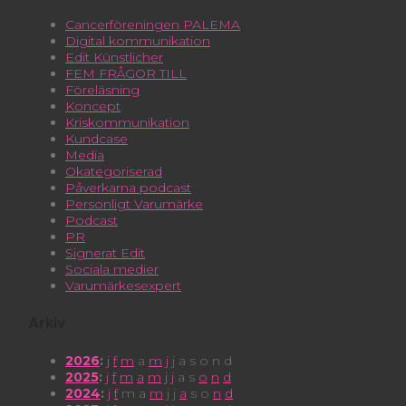
Cancerföreningen PALEMA
Digital kommunikation
Edit Künstlicher
FEM FRÅGOR TILL
Föreläsning
Koncept
Kriskommunikation
Kundcase
Media
Okategoriserad
Påverkarna podcast
Personligt Varumärke
Podcast
PR
Signerat Edit
Sociala medier
Varumärkesexpert
Arkiv
2026
:
j
f
m
a
m
j
j
a
s
o
n
d
2025
:
j
f
m
a
m
j
j
a
s
o
n
d
2024
:
j
f
m
a
m
j
j
a
s
o
n
d