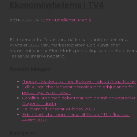
Ekonominyheterna i TV4
editK
2025-03-11
Edit Künstlicher
,
Media
Förtroendet för Teslas varumärke har sjunkit under första
kvartalet 2025. Varumärkesexperten Edit Künstlicher
kommenterar hur Elon Musks personliga varumärke påverk
Teslas varumärke negativt.
Senaste inläggen
Thought leadership med Fellowminds vd Anna Kleine
Edit Künstlicher lanserar hemsida och erbjudande för
personliga varumärken
Carolina Stegman debatterar om penningtvättsregler 
Dagens Industri
Fellowmind lanserar AI-index 2026
Edit Künstlicher nominerad till Cision PR Influencer
Award 2026
Kategorier