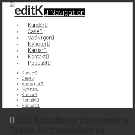
Navigation
Kunder
Case
Vad vi gör
Nyheter
Karriär
Kontakt
Podcast
Kunder
Case
Vad vi gör
Nyheter
Karriär
Kontakt
Podcast
Edit Künstlicher kommenterar
Teslas förtroendekris på