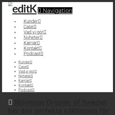
Navigation
Kunder
Case
Vad vi gör
Nyheter
Karriär
Kontakt
Podcast
Kunder
Case
Vad vi gör
Nyheter
Karriär
Kontakt
Podcast
Moonsun Organic of Sweden
har den perfekta julklappen för