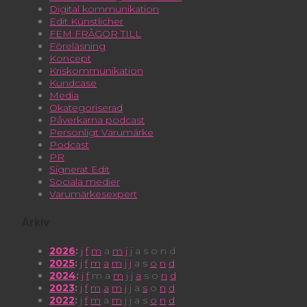
Digital kommunikation
Edit Künstlicher
FEM FRÅGOR TILL
Föreläsning
Koncept
Kriskommunikation
Kundcase
Media
Okategoriserad
Påverkarna podcast
Personligt Varumärke
Podcast
PR
Signerat Edit
Sociala medier
Varumärkesexpert
Arkiv
2026
:
j
f
m
a
m
j
j
a
s
o
n
d
2025
:
j
f
m
a
m
j
j
a
s
o
n
d
2024
:
j
f
m
a
m
j
j
a
s
o
n
d
2023
:
j
f
m
a
m
j
j
a
s
o
n
d
2022
:
j
f
m
a
m
j
j
a
s
o
n
d