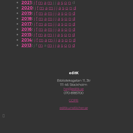
2021
:
j
f
m
a
m
j
j
a
s
o
n
d
2020
:
j
f
m
a
m
j
j
a
s
o
n
d
2019
:
j
f
m
a
m
j
j
a
s
o
n
d
2018
:
j
f
m
a
m
j
j
a
s
o
n
d
2017
:
j
f
m
a
m
j
j
a
s
o
n
d
2016
:
j
f
m
a
m
j
j
a
s
o
n
d
2015
:
j
f
m
a
m
j
j
a
s
o
n
d
2014
:
j
f
m
a
m
j
j
a
s
o
n
d
2013
:
j
f
m
a
m
j
j
a
s
o
n
d
editK
Biblioteksgatan 11, 3tr
111 46 Stockholm
hej@editk.se
070-8185700
GDPR
editkunstlicher.se