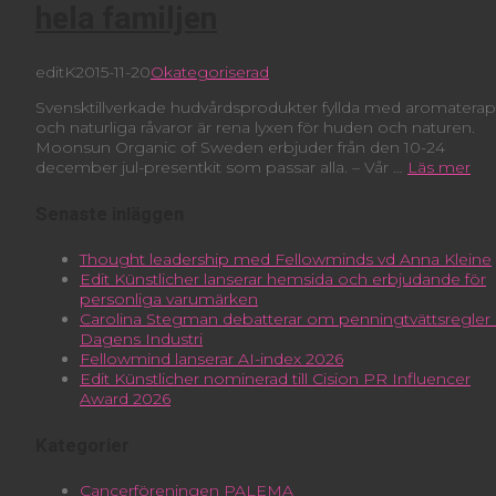
hela familjen
editK
2015-11-20
Okategoriserad
Svensktillverkade hudvårdsprodukter fyllda med aromaterap
och naturliga råvaror är rena lyxen för huden och naturen.
Moonsun Organic of Sweden erbjuder från den 10-24
december jul-presentkit som passar alla. – Vår …
Läs mer
Senaste inläggen
Thought leadership med Fellowminds vd Anna Kleine
Edit Künstlicher lanserar hemsida och erbjudande för
personliga varumärken
Carolina Stegman debatterar om penningtvättsregler 
Dagens Industri
Fellowmind lanserar AI-index 2026
Edit Künstlicher nominerad till Cision PR Influencer
Award 2026
Kategorier
Cancerföreningen PALEMA